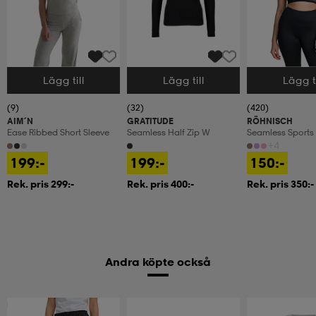
Lägg till
Lägg till
Lägg ti
Välj storlek
Välj storlek
Välj storlek
(9)
(32)
(420)
AIM´N
GRATITUDE
RÖHNISCH
Ease Ribbed Short Sleeve
Seamless Half Zip W
Seamless Sports
+4
199:-
199:-
150:-
Rek. pris 299:-
Rek. pris 400:-
Rek. pris 350:-
Andra köpte också
Prispressad