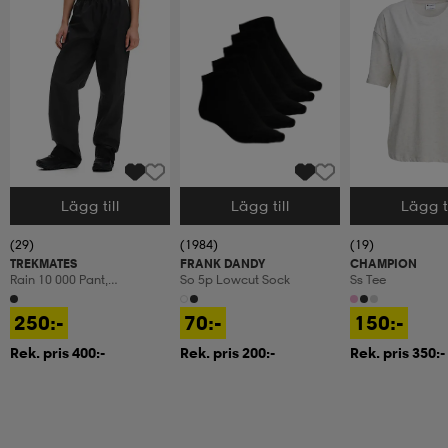
Lägg till
Lägg till
Lägg ti
Välj storlek
Välj storlek
Välj storlek
(29)
(1984)
(19)
TREKMATES
FRANK DANDY
CHAMPION
Rain 10 000 Pant,
So 5p Lowcut Sock
Ss Tee
Regnbyxor, Dam
250:-
70:-
150:-
Rek. pris 400:-
Rek. pris 200:-
Rek. pris 350:-