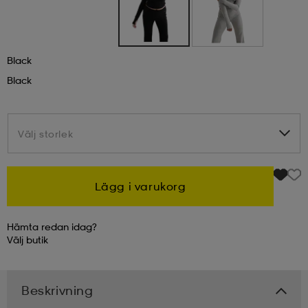
kar & vantar
ställ
e
Black
Black
r & pannband
e
ställ
lagg
Välj storlek
Välj storlek
lagg
Lägg i varukorg
Hämta redan idag?
Välj
butik
Beskrivning