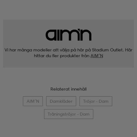
Vi har många modeller att välja på här på Stadium Outlet. Här
hittar du fler produkter från
AIM´N
Relaterat innehåll
AIM´N
Damkläder
Tröjor - Dam
Träningströjor - Dam