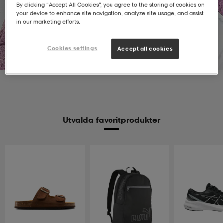
By clicking “Accept All Cookies”, you agree to the storing of cookies on
your device to enhance site navigation, analyze site usage, and assist
ngar & kjolar
äder
lbehör
läder
- & träningsskor
in our marketing efforts.
Dam
Herr
Barn
Cookies settings
Accept all cookies
 & Baddräkter
r
ller
r
läder
ukar
Utvalda favoritprodukter
läder
ukar
kar & vantar
e
kar & vantar
r
ukar
r & pannband
ställ