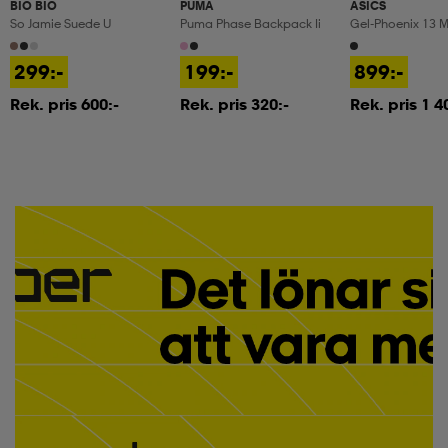
BIO BIO
PUMA
ASICS
So Jamie Suede U
Puma Phase Backpack Ii
Gel-Phoenix 13 
299:-
199:-
899:-
Rek. pris 600:-
Rek. pris 320:-
Rek. pris 1 4