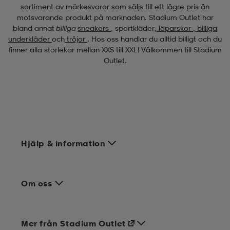
sortiment av märkesvaror som säljs till ett lägre pris än
motsvarande produkt på marknaden. Stadium Outlet har
bland annat
billiga
sneakers
, sportkläder,
löparskor
,
billiga
underkläder
och
tröjor
. Hos oss handlar du alltid billigt och du
finner alla storlekar mellan XXS till XXL! Välkommen till Stadium
Outlet.
Hjälp & information
Om oss
Mer från Stadium Outlet