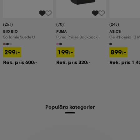
kar & vantar
ställ
e
(261)
(70)
(243)
BIO BIO
PUMA
ASICS
r & pannband
e
So Jamie Suede U
Puma Phase Backpack Ii
Gel-Phoenix 13 
299:-
199:-
899:-
ställ
lagg
Rek. pris 600:-
Rek. pris 320:-
Rek. pris 1 4
lagg
Populära kategorier