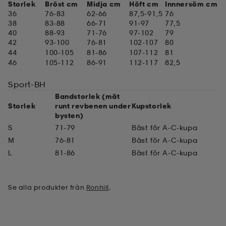
Storlek
Bröst cm
Midja cm
Höft cm
Innnersöm cm
36
76-83
62-66
87,5-91,5
76
ngar & kjolar
äder
lbehör
läder
- & träningsskor
38
83-88
66-71
91-97
77,5
40
88-93
71-76
97-102
79
42
93-100
76-81
102-107
80
44
100-105
81-86
107-112
81
 & Baddräkter
r
ller
46
105-112
86-91
112-117
82,5
Sport-BH
Bandstorlek (mät
r
läder
ukar
Storlek
runt revbenen under
Kupstorlek
bysten)
S
71-79
Bäst för A-C-kupa
läder
ukar
kar & vantar
M
76-81
Bäst för A-C-kupa
L
81-86
Bäst för A-C-kupa
e
kar & vantar
r
Se alla produkter från
Ronhill
.
ukar
r & pannband
ställ