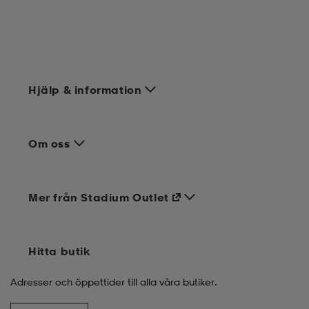
kar & vantar
ställ
e
r & pannband
e
Hjälp & information
ställ
lagg
Om oss
lagg
Mer från Stadium Outlet
Hitta butik
Adresser och öppettider till alla våra butiker.