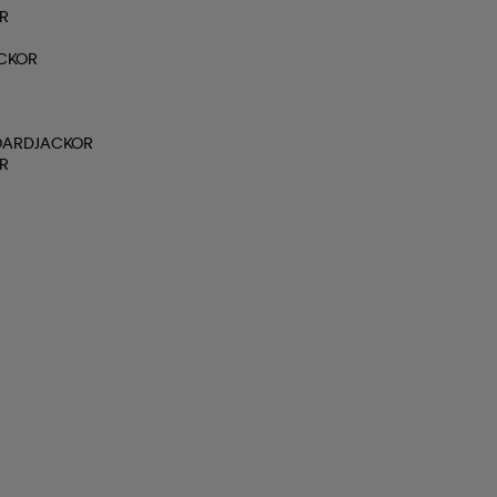
R
ACKOR
OARDJACKOR
R