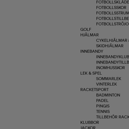
FOTBOLLSKLÄD
FOTBOLLSSKOR
FOTBOLLSSTRU
FOTBOLLSTILLB
FOTBOLLSTRÖJO
GOLF
HJÄLMAR
CYKELHJÄLMAR 
SKIDHJÄLMAR
INNEBANDY
INNEBANDYKLU
INNEBANDYTILL
INOMHUSSKOR
LEK & SPEL
SOMMARLEK
VINTERLEK
RACKETSPORT
BADMINTON
PADEL
PINGIS
TENNIS
TILLBEHÖR RAC
KLUBBOR
JACKOR