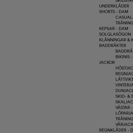
SKIDSTR
UNDERKLÄDER
SHORTS - DAM
CASUAL-
TRÄNING
KEPSAR - DAM
SOLGLASÖGON
KLÄNNINGAR & 
BADDRÄKTER
BADDRÄ
BIKINIS 
JACKOR
HÖSTJAC
REGNJA
LÄTTVIK
VINTERJ
DUNJAC
SKID- &
SKALJAC
VÄSTAR 
LÖPARJA
TRÄNING
VÅRJACK
REGNKLÄDER - 