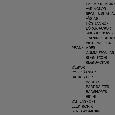
LÄTTVIKTSJACKO
VÅRJACKOR
REGN- & SKALJ
VÄSTAR
HÖSTJACKOR
LÖPARJACKOR
SKID- & SNOWB
TRÄNINGSJACKO
VINTERJACKOR
REGNKLÄDER
GUMMISTÖVLAR
REGNBYXOR
REGNJACKOR
VÄSKOR
RYGGSÄCKAR
BADKLÄDER
BADBYXOR
BADDRÄKTER
BADSHORTS
BIKINI
VATTENSPORT
ELEKTRONIK
SKRIDSKOÅKNING