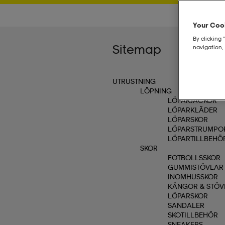
Your Cook
By clicking 
Sitemap
navigation, 
UTRUSTNING
LÖPNING
LÖPARJACKOR
LÖPARKLÄDER
LÖPARSKOR
LÖPARSTRUMPO
LÖPARTILLBEHÖ
SKOR
FOTBOLLSSKOR
GUMMISTÖVLAR
INOMHUSSKOR
KÄNGOR & STÖV
LÖPARSKOR
SANDALER
SKOTILLBEHÖR
SNEAKERS