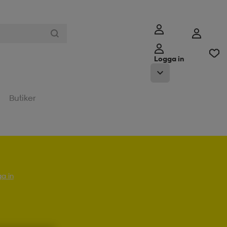
Logga in
Butiker
a in