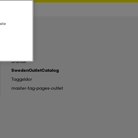
site
Brands
SwedenOutletCatalog
Taggsidor
master-tag-pages-outlet