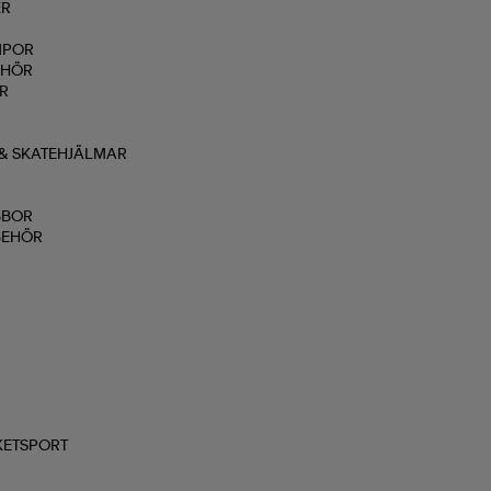
ER
MPOR
EHÖR
R
& SKATEHJÄLMAR
BBOR
BEHÖR
KETSPORT