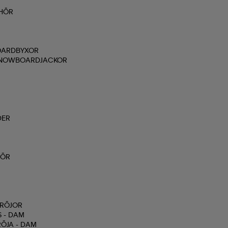
EHÖR
OARDBYXOR
 SNOWBOARDJACKOR
DER
HÖR
TRÖJOR
 - DAM
ÖJA - DAM