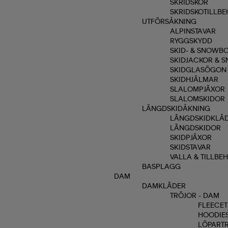
SKRIDSKOR
SKRIDSKOTILLB
UTFÖRSÅKNING
ALPINSTAVAR
RYGGSKYDD
SKID- & SNOWB
SKIDJACKOR &
SKIDGLASÖGON
SKIDHJÄLMAR
SLALOMPJÄXOR
SLALOMSKIDOR
LÄNGDSKIDÅKNING
LÄNGDSKIDKLÄ
LÄNGDSKIDOR
SKIDPJÄXOR
SKIDSTAVAR
VALLA & TILLBE
BASPLAGG
DAM
DAMKLÄDER
TRÖJOR - DAM
FLEECE
HOODIES
LÖPARTR