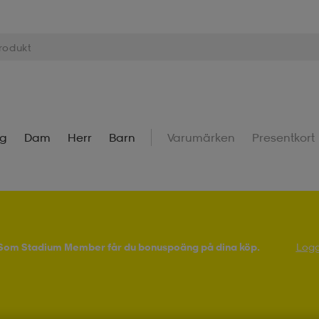
ng
Dam
Herr
Barn
Varumärken
Presentkort
! Som Stadium Member får du bonuspoäng på dina köp.
Logg