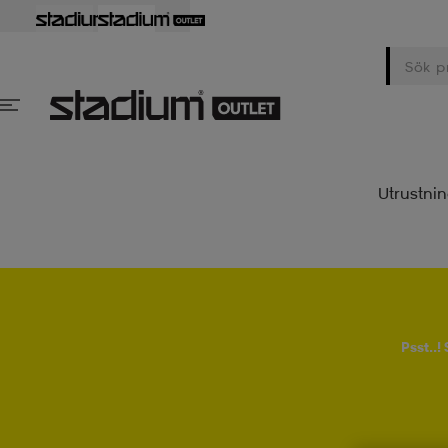
Utrustni
Psst..