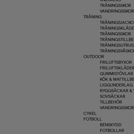
TRÄNINGSSKOR
VANDRINGSSKO
TRÄNING
TRÄNINGSJACKO
TRÄNINGSKLÄD
TRÄNINGSSKOR
TRÄNINGSTILLB
TRÄNINGSUTRUS
TRÄNINGSVÄSKO
OUTDOOR
FRILUFTSBYXOR
FRILUFTSKLÄDE
GUMMISTÖVLAR
KÖK & MATTILLB
LIGGUNDERLAG
RYGGSÄCKAR & 
SOVSÄCKAR
TILLBEHÖR
VANDRINGSSKO
CYKEL
FOTBOLL
BENSKYDD
FOTBOLLAR