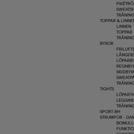
PIKÉTRÖ
SWEATSH
TRÄNING
TOPPAR & LINNE
LINNEN
TOPPAR
TRÄNING
BYXOR
FRILUFT
LÄNGDB
LÖPARB
REGNBY
SKIDBY
SWEATPA
TRÄNING
TIGHTS
LÖPARTI
LEGGING
TRÄNING
SPORT-BH
STRUMPOR - DA
BOMULL
FUNKTI