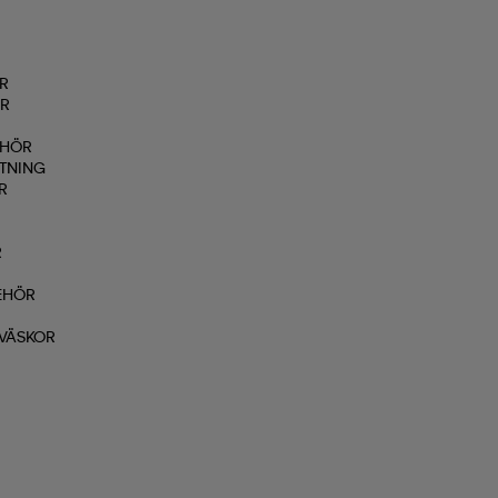
R
R
ER
EHÖR
TNING
R
R
EHÖR
VÄSKOR
R