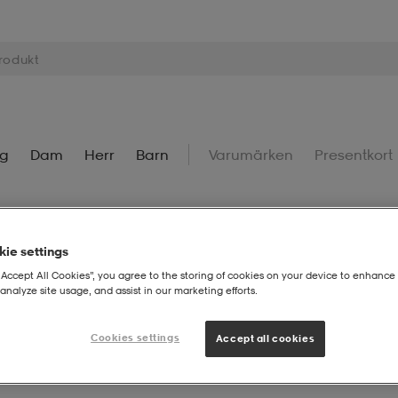
ng
Dam
Herr
Barn
Varumärken
Presentkort
ie settings
“Accept All Cookies”, you agree to the storing of cookies on your device to enhance 
Logga in
analyze site usage, and assist in our marketing efforts.
Cookies settings
Accept all cookies