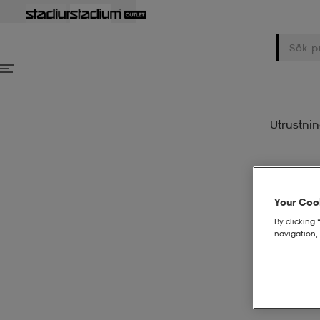
Utrustni
Your Cook
By clicking 
Psst..! Som Stadium Member får du bonuspoäng på dina köp.
navigation, 