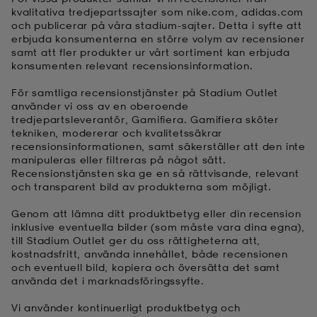
kvalitativa tredjepartssajter som nike.com, adidas.com
och publicerar på våra stadium-sajter. Detta i syfte att
kar & vantar
ställ
e
erbjuda konsumenterna en större volym av recensioner
samt att fler produkter ur vårt sortiment kan erbjuda
konsumenten relevant recensionsinformation.
r & pannband
e
För samtliga recensionstjänster på Stadium Outlet
använder vi oss av en oberoende
tredjepartsleverantör, Gamifiera. Gamifiera sköter
tekniken, modererar och kvalitetssäkrar
ställ
lagg
recensionsinformationen, samt säkerställer att den inte
manipuleras eller filtreras på något sätt.
Recensionstjänsten ska ge en så rättvisande, relevant
och transparent bild av produkterna som möjligt.
lagg
Genom att lämna ditt produktbetyg eller din recension
inklusive eventuella bilder (som måste vara dina egna),
till Stadium Outlet ger du oss rättigheterna att,
kostnadsfritt, använda innehållet, både recensionen
och eventuell bild, kopiera och översätta det samt
använda det i marknadsföringssyfte.
Vi använder kontinuerligt produktbetyg och