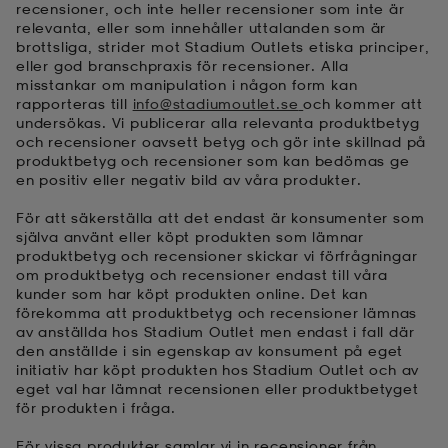
recensioner, och inte heller recensioner som inte är
relevanta, eller som innehåller uttalanden som är
ngar & kjolar
äder
lbehör
läder
- & träningsskor
brottsliga, strider mot Stadium Outlets etiska principer,
eller god branschpraxis för recensioner. Alla
misstankar om manipulation i någon form kan
rapporteras till
info@stadiumoutlet.se
och kommer att
 & Baddräkter
r
ller
undersökas. Vi publicerar alla relevanta produktbetyg
och recensioner oavsett betyg och gör inte skillnad på
produktbetyg och recensioner som kan bedömas ge
en positiv eller negativ bild av våra produkter.
r
läder
ukar
För att säkerställa att det endast är konsumenter som
själva använt eller köpt produkten som lämnar
produktbetyg och recensioner skickar vi förfrågningar
läder
ukar
kar & vantar
om produktbetyg och recensioner endast till våra
kunder som har köpt produkten online. Det kan
förekomma att produktbetyg och recensioner lämnas
av anställda hos Stadium Outlet men endast i fall där
e
kar & vantar
r
den anställde i sin egenskap av konsument på eget
initiativ har köpt produkten hos Stadium Outlet och av
eget val har lämnat recensionen eller produktbetyget
för produkten i fråga.
ukar
r & pannband
ställ
För vissa produkter samlar vi in recensioner från