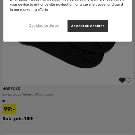
your device to enhance site navigation, analyze site usage, and assist
in our marketing efforts.
ngar & kjolar
äder
lbehör
läder
- & träningsskor
Cookies settings
Accept all cookies
 & Baddräkter
r
ller
r
läder
ukar
läder
ukar
kar & vantar
NORFOLK
2p Lowcut Merino Wool Sock
e
kar & vantar
r
99:-
Rek. pris 180:-
ukar
r & pannband
ställ