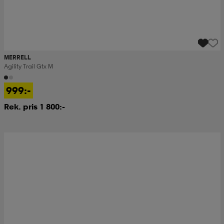
MERRELL
Agility Trail Gtx M
999:-
Rek. pris 1 800:-