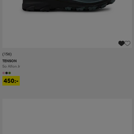
(156)
TENSON
So Alfon Jr
450:-