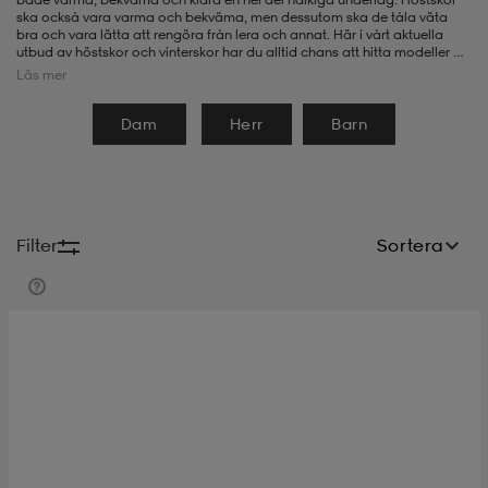
ska också vara varma och bekväma, men dessutom ska de tåla väta
bra och vara lätta att rengöra från lera och annat. Här i vårt aktuella
-bh
ingsskor
por
ingsskor
por
ler
utbud av höstskor och vinterskor har du alltid chans att hitta modeller av
hög kvalitet som lever upp till de högt ställda kraven, men som har en
Läs mer
mycket bra prislapp. Så titta gärna här på Stadium Outlet när du
behöver komplettera med nya höstskor eller vinterskor.
Dam
Herr
Barn
por
ler
ler
kläder
usskor
kläder
stövlar
öjor & skjortor
stövlar
asögon
stövlar
Filter
Sortera
s
r & stövlar
kläder
usskor
r
r & stövlar
r
skor
r
r & stövlar
äder
skor
asögon
lbehör
asögon
skor
r
lbehör