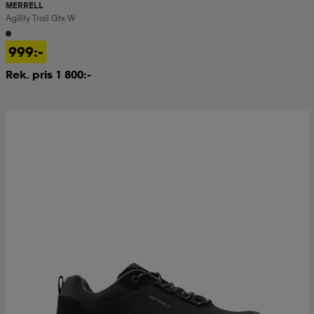
MERRELL
Agility Trail Gtx W
999:-
Rek. pris 1 800:-