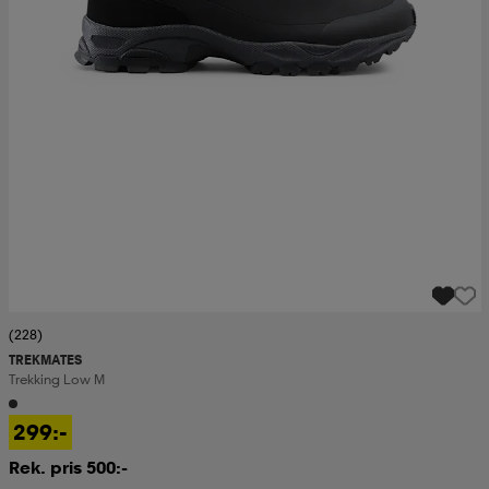
(228)
TREKMATES
Trekking Low M
299:-
Rek. pris 500:-