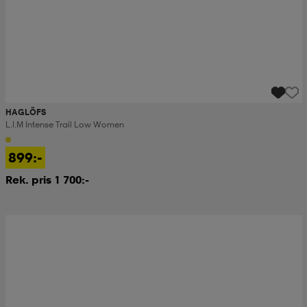
HAGLÖFS
L.i.m Intense Trail Low Women
899:-
Rek. pris 1 700:-