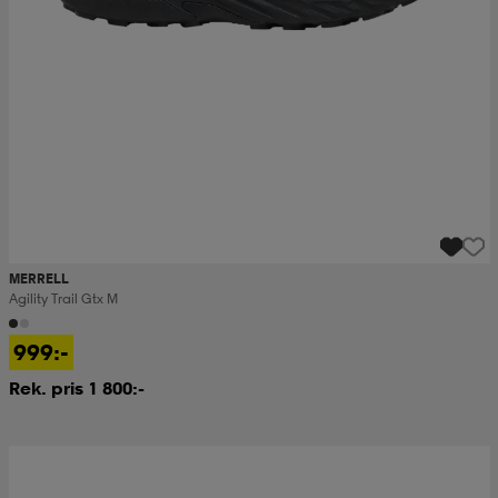
MERRELL
Agility Trail Gtx M
999:-
Rek. pris 1 800:-