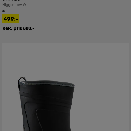
Higger Low W
499:-
Rek. pris 800:-