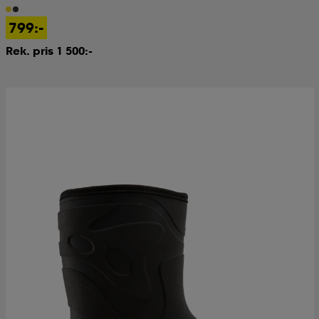
799:-
Rek. pris 1 500:-