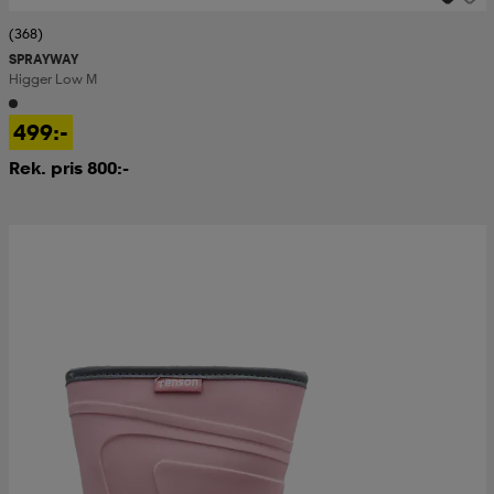
(368)
SPRAYWAY
Higger Low M
499:-
Rek. pris 800:-