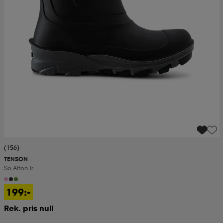
(156)
TENSON
So Alfon Jr
199:-
Rek. pris null