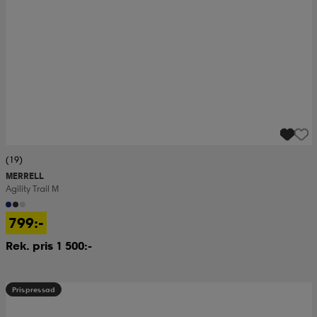
(19)
MERRELL
Agility Trail M
799:-
Rek. pris 1 500:-
Prispressad