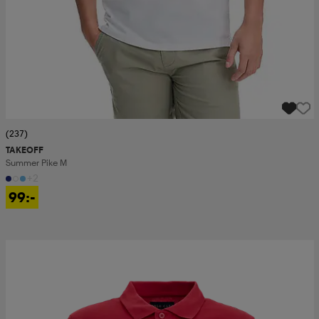
(237)
TAKEOFF
Summer Pike M
+2
99:-