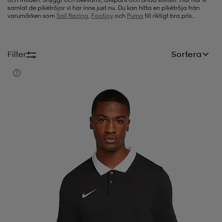
samlat de pikétröjor vi har inne just nu. Du kan hitta en pikétröja från
varumärken som
Sail Racing
,
Footjoy
och
Puma
till riktigt bra pris..
-bh
ingsskor
por
ingsskor
por
ler
Filter
Sortera
por
ler
ler
kläder
usskor
kläder
stövlar
öjor & skjortor
stövlar
asögon
stövlar
s
r & stövlar
kläder
usskor
r
r & stövlar
r
skor
r
r & stövlar
äder
skor
asögon
lbehör
asögon
skor
r
lbehör