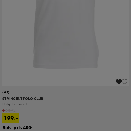
(48)
ST VINCENT POLO CLUB
Philip Poloshirt
+2
199:-
Rek. pris 400:-