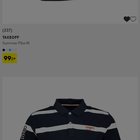
(237)
TAKEOFF
Summer Pike M
+2
99:-