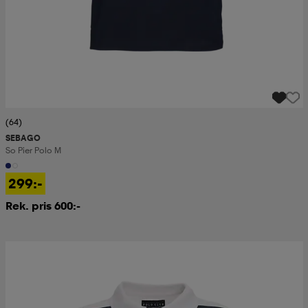
(64)
SEBAGO
So Pier Polo M
299:-
Rek. pris 600:-