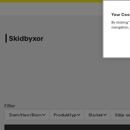
Your Cook
By clicking 
navigation, 
Skidbyxor
Filter
Dam/Herr/Barn
Produkttyp
Storlek
Säljs a