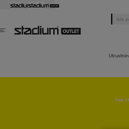
Utrustni
Psst..