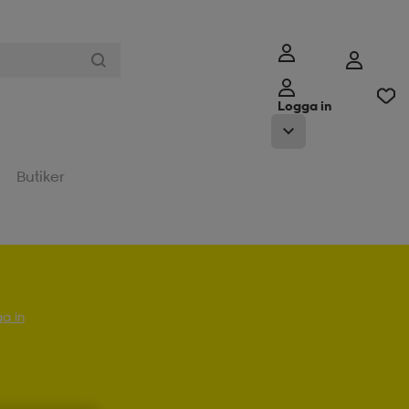
Logga in
Butiker
a in