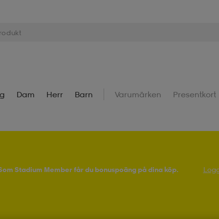
ng
Dam
Herr
Barn
Varumärken
Presentkort
! Som Stadium Member får du bonuspoäng på dina köp.
Logg