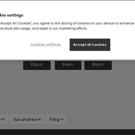
ie settings
“Accept All Cookies”, you agree to the storing of cookies on your device to enhance 
analyze site usage, and assist in our marketing efforts.
Cookies settings
Accept all cookies
Dam
Herr
Barn
v
Varumärke
Färg