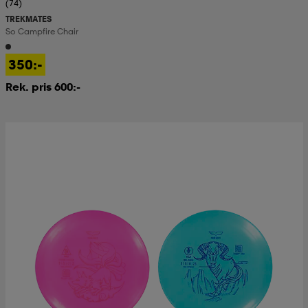
(74)
TREKMATES
So Campfire Chair
350:-
Rek. pris 600:-