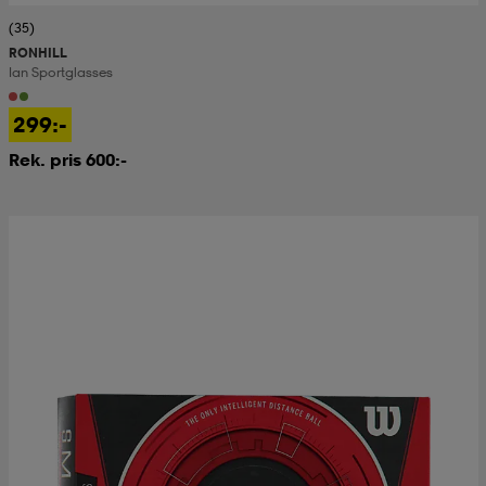
(35)
RONHILL
Ian Sportglasses
299:-
Rek. pris 600:-