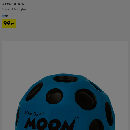
REVOLUTION
Swim Goggles
99:-