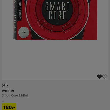
(44)
WILSON
Smart Core 12-Ball
180:-