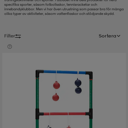
specifika sporter, såsom fotbollsskor, tennisracketar och
innebandyklubbor. Men vi har även utrustning som passar bra för många
-bh
ingsskor
por
ingsskor
por
ler
olika typer av aktiviteter, såsom vattenflaskor och stödjande skydd.
por
ler
ler
kläder
usskor
Filter
Sortera
kläder
stövlar
öjor & skjortor
stövlar
asögon
stövlar
s
r & stövlar
kläder
usskor
r
r & stövlar
r
skor
r
r & stövlar
äder
skor
asögon
lbehör
asögon
skor
r
lbehör