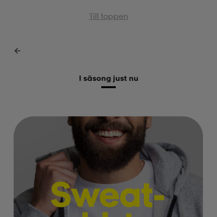
Till toppen
I säsong just nu