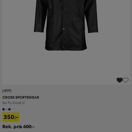
(459)
CROSS SPORTSWEAR
So Pu Coat U
+1
350:-
Rek. pris 600:-