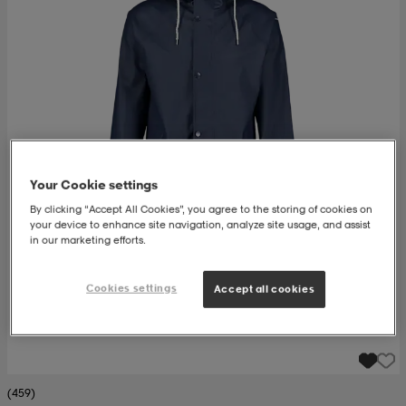
ngar & kjolar
äder
lbehör
läder
- & träningsskor
 & Baddräkter
r
ller
r
läder
ukar
Your Cookie settings
By clicking “Accept All Cookies”, you agree to the storing of cookies on
your device to enhance site navigation, analyze site usage, and assist
läder
ukar
kar & vantar
in our marketing efforts.
Cookies settings
Accept all cookies
e
kar & vantar
r
ukar
r & pannband
ställ
(459)