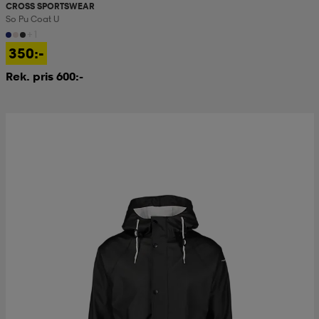
CROSS SPORTSWEAR
So Pu Coat U
kar & vantar
ställ
e
+1
350:-
Rek. pris 600:-
r & pannband
e
ställ
lagg
lagg