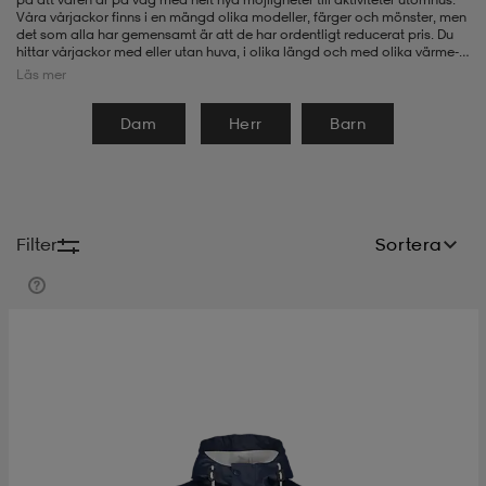
Våra vårjackor finns i en mängd olika modeller, färger och mönster, men
det som alla har gemensamt är att de har ordentligt reducerat pris. Du
-bh
ingsskor
por
ingsskor
por
ler
hittar vårjackor med eller utan huva, i olika längd och med olika värme-
och regnskyddsegenskaper. Så
gör dig redo för den härliga
Läs mer
vårsäsongen med en fin, prisvärd vårjacka !
Dam
Herr
Barn
por
ler
ler
kläder
usskor
kläder
stövlar
öjor & skjortor
stövlar
asögon
stövlar
Filter
Sortera
s
r & stövlar
kläder
usskor
r
r & stövlar
r
skor
r
r & stövlar
äder
skor
asögon
lbehör
asögon
skor
r
lbehör