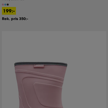
199:-
Rek. pris 350:-