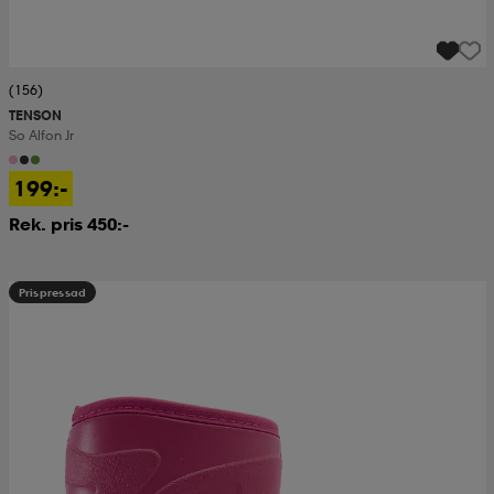
(156)
TENSON
So Alfon Jr
199:-
Rek. pris 450:-
Prispressad