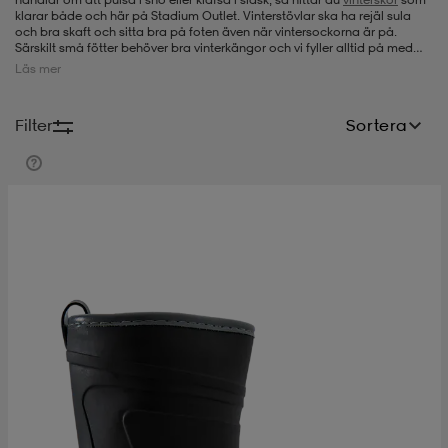
klarar både och här på Stadium Outlet. Vinterstövlar ska ha rejäl sula
och bra skaft och sitta bra på foten även när vintersockorna är på.
-bh
ingsskor
por
ingsskor
por
ler
Särskilt små fötter behöver bra vinterkängor och vi fyller alltid på med
modeller av vinterkängor för barn liksom vinterstövlar.
Läs mer
por
ler
ler
kläder
usskor
Filter
Sortera
kläder
stövlar
öjor & skjortor
stövlar
asögon
stövlar
s
r & stövlar
kläder
usskor
r
r & stövlar
r
skor
r
r & stövlar
äder
skor
asögon
lbehör
asögon
skor
r
lbehör