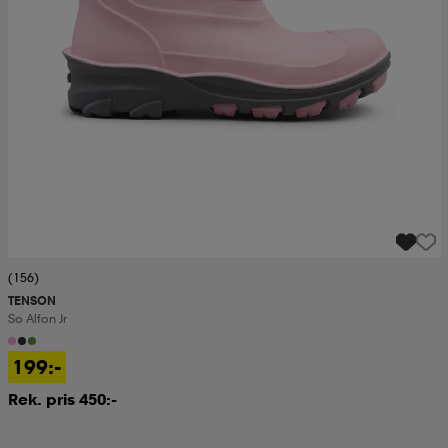
(156)
TENSON
So Alfon Jr
199:-
Rek. pris 450:-