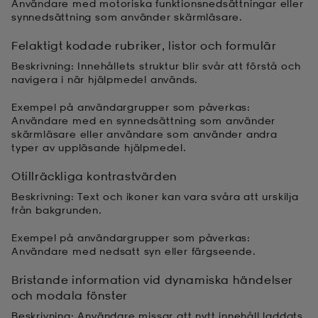
Användare med motoriska funktionsnedsättningar eller
synnedsättning som använder skärmläsare.
ngar & kjolar
äder
lbehör
läder
- & träningsskor
Felaktigt kodade rubriker, listor och formulär
Beskrivning: Innehållets struktur blir svår att förstå och
navigera i när hjälpmedel används.
 & Baddräkter
r
ller
Exempel på användargrupper som påverkas:
Användare med en synnedsättning som använder
skärmläsare eller användare som använder andra
r
läder
ukar
typer av uppläsande hjälpmedel.
Otillräckliga kontrastvärden
läder
ukar
kar & vantar
Beskrivning: Text och ikoner kan vara svåra att urskilja
från bakgrunden.
Exempel på användargrupper som påverkas:
e
kar & vantar
r
Användare med nedsatt syn eller färgseende.
Bristande information vid dynamiska händelser
och modala fönster
ukar
r & pannband
ställ
Beskrivning: Användare missar att nytt innehåll laddats