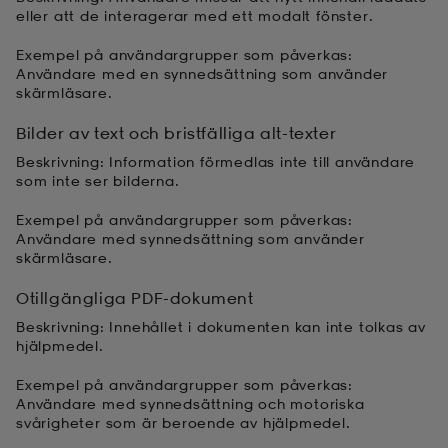
eller att de interagerar med ett modalt fönster.
kar & vantar
ställ
e
Exempel på användargrupper som påverkas:
Användare med en synnedsättning som använder
skärmläsare.
r & pannband
e
Bilder av text och bristfälliga alt-texter
Beskrivning: Information förmedlas inte till användare
som inte ser bilderna.
ställ
lagg
Exempel på användargrupper som påverkas:
Användare med synnedsättning som använder
skärmläsare.
lagg
Otillgängliga PDF-dokument
Beskrivning: Innehållet i dokumenten kan inte tolkas av
hjälpmedel.
Exempel på användargrupper som påverkas:
Användare med synnedsättning och motoriska
svårigheter som är beroende av hjälpmedel.