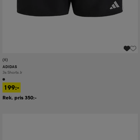
(6)
ADIDAS
3s Shorts Jr
199:-
Rek. pris 350:-