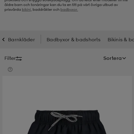
äldre barn och tonåringar kan du ta en titt på vårt övriga utbud av
prisvärda
bikini
, baddräkter och
badbyxor.
-bh
ingsskor
por
ingsskor
por
ler
por
ler
ler
kläder
usskor
Barnkläder
Badbyxor & badshorts
Bikinis & 
kläder
stövlar
öjor & skjortor
stövlar
asögon
stövlar
Filter
Sortera
s
r & stövlar
kläder
usskor
r
r & stövlar
r
skor
r
r & stövlar
äder
skor
asögon
lbehör
asögon
skor
r
lbehör