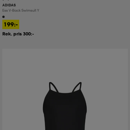
ADIDAS
Ess V-Back Swimsuit Y
199:-
Rek. pris 300:-