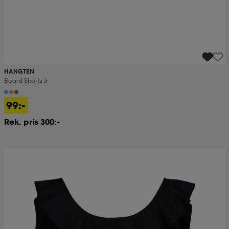
HANGTEN
Board Shorts Jr
99:-
Rek. pris 300:-