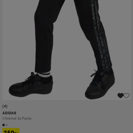
(4)
ADIDAS
J Animal 3s Pants
250:-