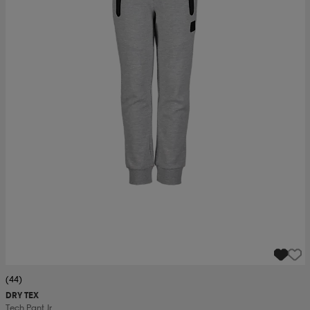
(44)
DRY TEX
Tech Pant Jr