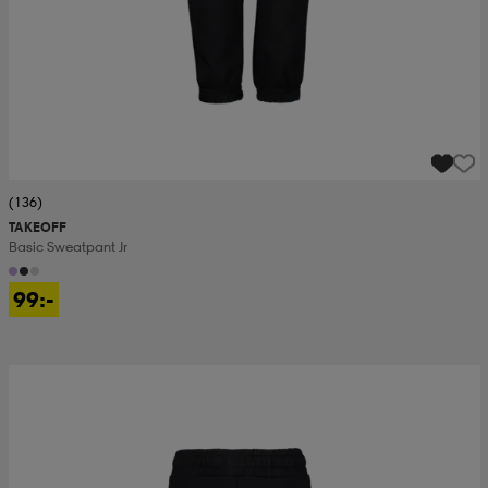
(136)
TAKEOFF
Basic Sweatpant Jr
99:-