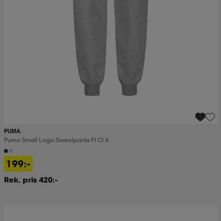
PUMA
Puma Small Logo Sweatpants Fl Cl Jr
199:-
Rek. pris 420:-