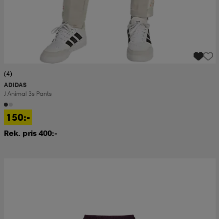
(4)
ADIDAS
J Animal 3s Pants
150:-
Rek. pris 400:-