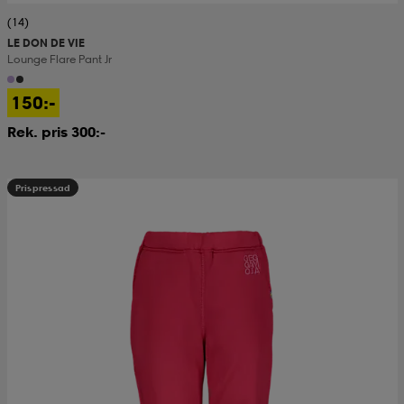
(14)
LE DON DE VIE
Lounge Flare Pant Jr
150:-
Rek. pris 300:-
Prispressad