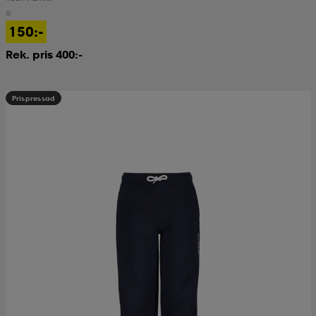
150:-
Rek. pris 400:-
Prispressad