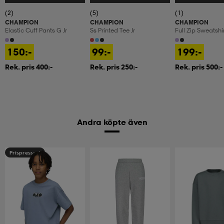
(2)
(5)
(1)
CHAMPION
CHAMPION
CHAMPION
Elastic Cuff Pants G Jr
Ss Printed Tee Jr
Full Zip Sweatshir
150:-
99:-
199:-
Rek. pris 400:-
Rek. pris 250:-
Rek. pris 500:-
Andra köpte även
Prispressad