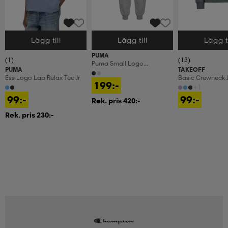
Lägg till
Lägg till
Lägg ti
Välj storlek
Välj storlek
Välj storlek
PUMA
(1)
(13)
Puma Small Logo
PUMA
TAKEOFF
Sweatpants Fl Cl Jr
Ess Logo Lab Relax Tee Jr
Basic Crewneck J
199:-
+1
99:-
99:-
Rek. pris 420:-
Rek. pris 230:-