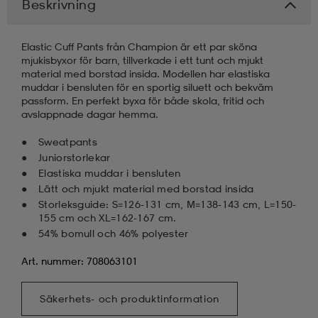
Beskrivning
Elastic Cuff Pants från Champion är ett par sköna
mjukisbyxor för barn, tillverkade i ett tunt och mjukt
material med borstad insida. Modellen har elastiska
muddar i bensluten för en sportig siluett och bekväm
passform. En perfekt byxa för både skola, fritid och
avslappnade dagar hemma.
Sweatpants
Juniorstorlekar
Elastiska muddar i bensluten
Lätt och mjukt material med borstad insida
Storleksguide: S=126-131 cm, M=138-143 cm, L=150-
155 cm och XL=162-167 cm.
54% bomull och 46% polyester
Art. nummer: 708063101
Säkerhets- och produktinformation