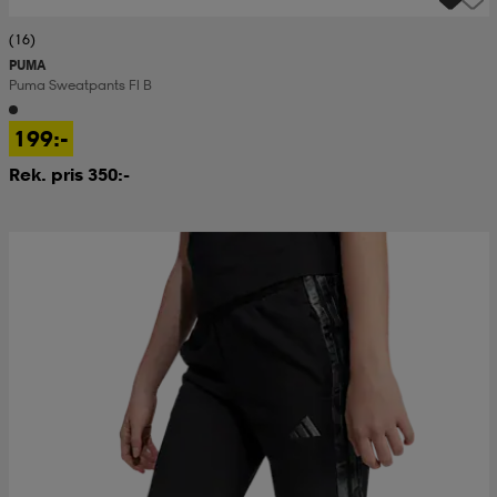
(16)
PUMA
Puma Sweatpants Fl B
199:-
Rek. pris 350:-