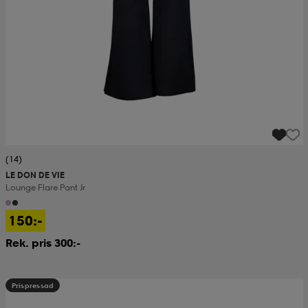
(14)
LE DON DE VIE
Lounge Flare Pant Jr
150:-
Rek. pris 300:-
Prispressad