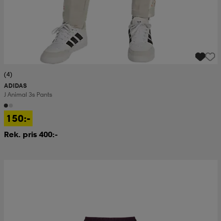
(4)
ADIDAS
J Animal 3s Pants
150:-
Rek. pris 400:-