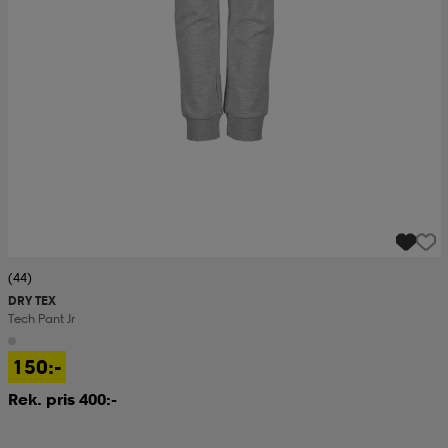
(44)
DRY TEX
Tech Pant Jr
150:-
Rek. pris 400:-