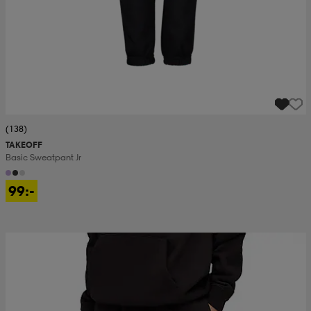
(138)
TAKEOFF
Basic Sweatpant Jr
99:-