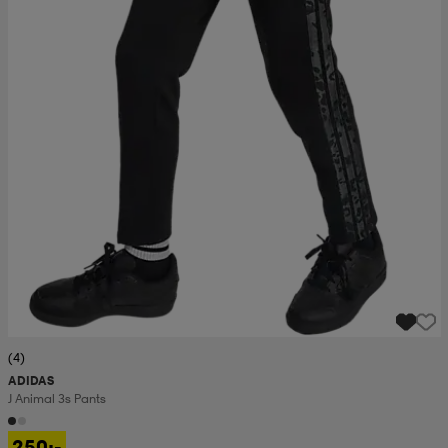
(4)
ADIDAS
J Animal 3s Pants
250:-