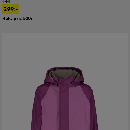
299:-
Rek. pris 500:-