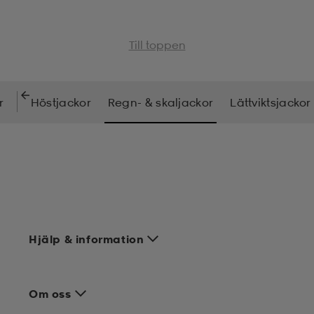
Till toppen
r
Höstjackor
Regn- & skaljackor
Lättviktsjackor
Hjälp & information
Om oss