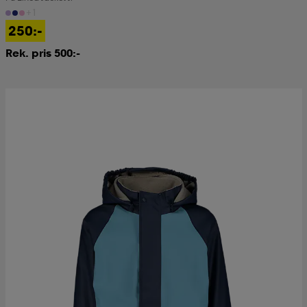
+1
250:-
Rek. pris 500:-