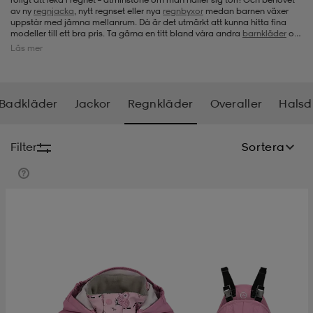
av ny
regnjacka
, nytt regnset eller nya
regnbyxor
medan barnen växer
uppstår med jämna mellanrum. Då är det utmärkt att kunna hitta fina
-bh
ingsskor
por
ingsskor
por
ler
modeller till ett bra pris. Ta gärna en titt bland våra andra
barnkläder
om
du söker något mer än regnkläder för barn
.
Läs mer
por
ler
ler
kläder
usskor
Badkläder
Jackor
Regnkläder
Overaller
Halsd
kläder
stövlar
öjor & skjortor
stövlar
asögon
stövlar
Filter
Sortera
s
r & stövlar
kläder
usskor
r
r & stövlar
r
skor
r
r & stövlar
äder
skor
asögon
lbehör
asögon
skor
r
lbehör