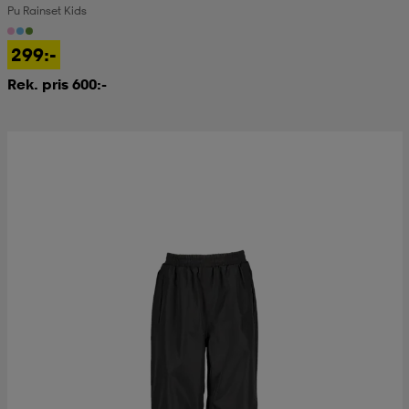
Pu Rainset Kids
kar & vantar
ställ
e
299:-
Rek. pris 600:-
r & pannband
e
ställ
lagg
lagg