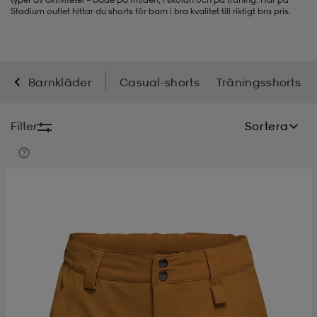
Stadium outlet hittar du shorts för barn i bra kvalitet till riktigt bra pris.
-bh
ingsskor
por
ingsskor
por
ler
por
ler
ler
kläder
usskor
Barnkläder
Casual-shorts
Träningsshorts
Filter
Sortera
kläder
stövlar
öjor & skjortor
stövlar
asögon
stövlar
s
r & stövlar
kläder
usskor
r
r & stövlar
r
skor
r
r & stövlar
äder
skor
asögon
lbehör
asögon
skor
r
lbehör