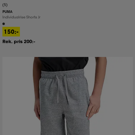
(5)
PUMA
Individualrise Shorts Jr
150:-
Rek. pris 200:-