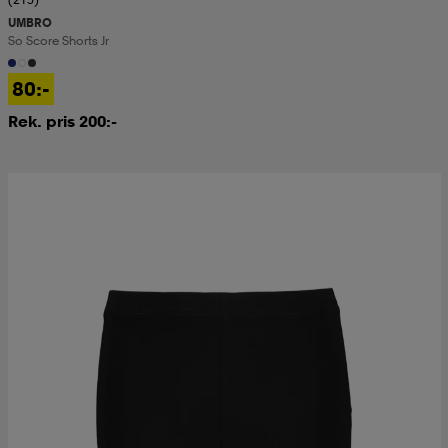
UMBRO
So Score Shorts Jr
80:-
Rek. pris 200:-