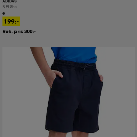
ADIDAS
B Ft Sho
199:-
Rek. pris 300:-