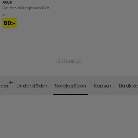
PAUS
California Sunglasses Kids
80:-
Till toppen
mpor
Underkläder
Solglasögon
Kepsar
Badklä