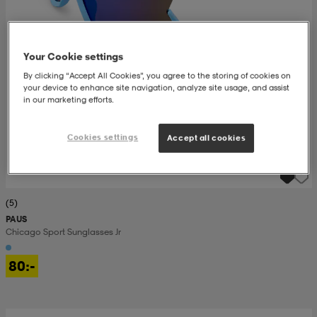
ngar & kjolar
äder
lbehör
läder
- & träningsskor
Your Cookie settings
By clicking “Accept All Cookies”, you agree to the storing of cookies on
 & Baddräkter
r
ller
your device to enhance site navigation, analyze site usage, and assist
in our marketing efforts.
r
läder
ukar
Cookies settings
Accept all cookies
läder
ukar
kar & vantar
(5)
PAUS
Chicago Sport Sunglasses Jr
e
kar & vantar
r
80:-
ukar
r & pannband
ställ