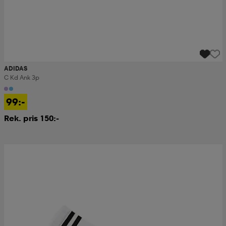
ADIDAS
C Kd Ank 3p
99:-
Rek. pris 150:-