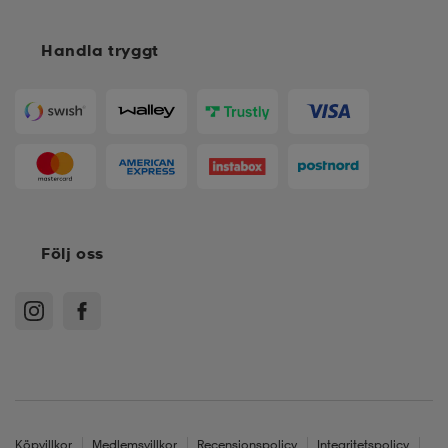
Handla tryggt
Följ oss
Köpvillkor
Medlemsvillkor
Recensionspolicy
Integritetspolicy