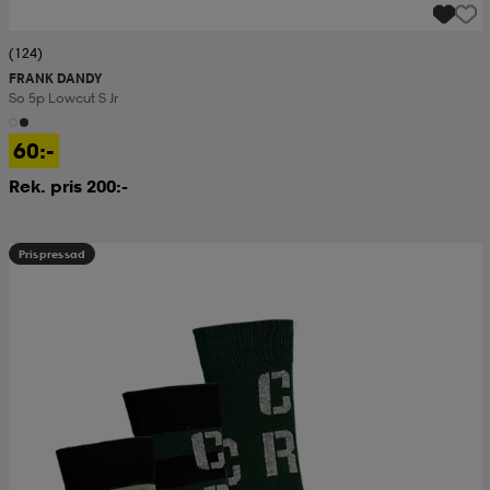
(124)
FRANK DANDY
So 5p Lowcut S Jr
60:-
Rek. pris 200:-
Prispressad