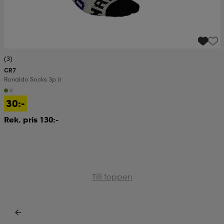
(3)
CR7
Ronaldo Socks 3p Jr
30:-
Rek. pris 130:-
Till toppen