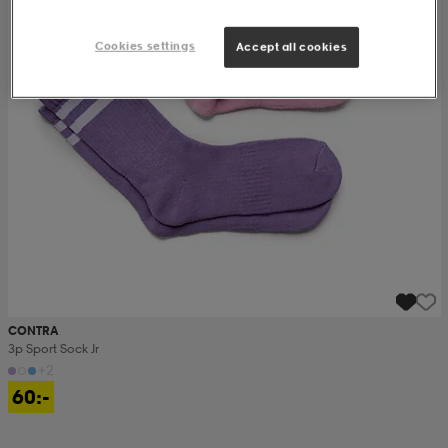
Cookies settings
Accept all cookies
CONTRA
3p Sport Sock Jr
+2
60:-