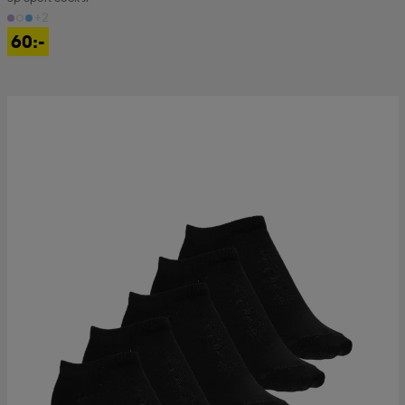
+2
60:-