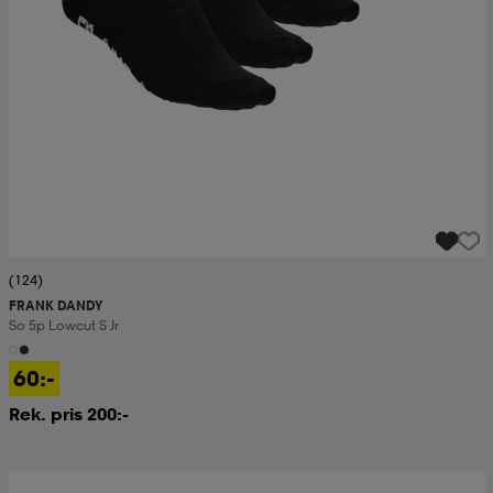
(124)
FRANK DANDY
So 5p Lowcut S Jr
60:-
Rek. pris 200:-