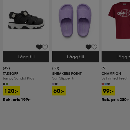
Lägg till
Lägg till
Lägg ti
Välj storlek
Välj storlek
Välj storlek
(49)
(50)
(5)
TAKEOFF
SNEAKERS POINT
CHAMPION
Jumpy Sandal Kids
Sun Slipper Jr
Ss Printed Tee Jr
120:-
60:-
99:-
Rek. pris 199:-
Rek. pris 250:-