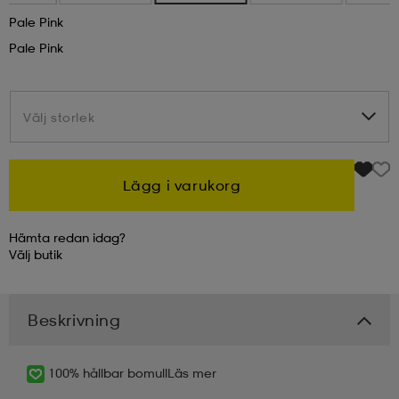
Pale Pink
kar & vantar
ställ
e
Pale Pink
r & pannband
e
Välj storlek
Välj storlek
ställ
lagg
Lägg i varukorg
Hämta redan idag?
lagg
Välj
butik
Beskrivning
100% hållbar bomull
Läs mer