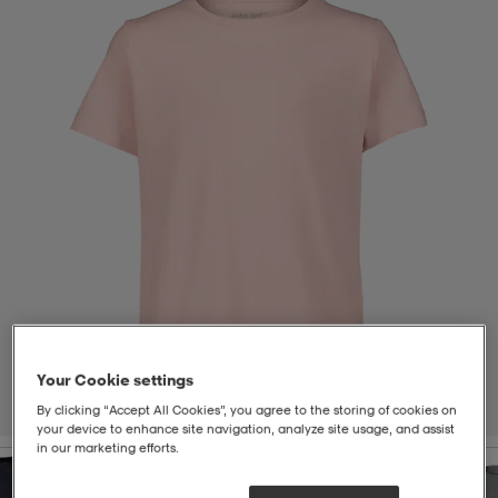
-bh
ingsskor
por
ingsskor
por
ler
por
ler
ler
kläder
usskor
kläder
stövlar
öjor & skjortor
stövlar
asögon
stövlar
s
r & stövlar
kläder
usskor
r
r & stövlar
r
skor
r
r & stövlar
äder
skor
Your Cookie settings
1
/
2
By clicking “Accept All Cookies”, you agree to the storing of cookies on
your device to enhance site navigation, analyze site usage, and assist
in our marketing efforts.
asögon
lbehör
asögon
skor
r
lbehör