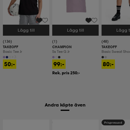
Lägg till
Lägg till
Lägg ti
Välj storlek
Välj storlek
Välj storlek
(136)
(1)
(48)
TAKEOFF
CHAMPION
TAKEOFF
Basic Tee Jr
Ss Tee G Jr
Basic Sweat Short
+3
50:-
99:-
80:-
Rek. pris 250:-
Andra köpte även
2 för 99:-
Prispressad