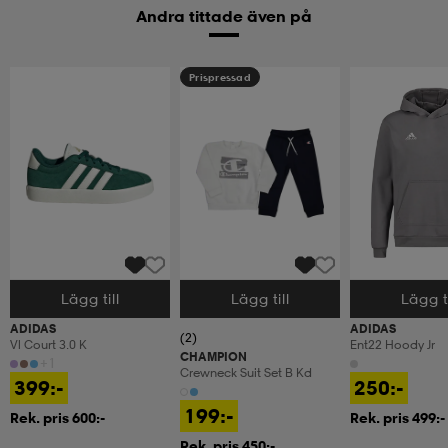
Andra tittade även på
Prispressad
Lägg till
Lägg till
Lägg ti
Välj storlek
Välj storlek
Välj storlek
ADIDAS
ADIDAS
(2)
Vl Court 3.0 K
Ent22 Hoody Jr
CHAMPION
+1
Crewneck Suit Set B Kd
399:-
250:-
199:-
Rek. pris 600:-
Rek. pris 499:-
Rek. pris 450:-