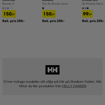
Runner Jr
Tiro Es Shorts Junior
Ss Printed Tee Jr
+2
150:-
150:-
99:-
Rek. pris 250:-
Rek. pris 250:-
Rek. pris 250:-
Vi har många modeller att välja på här på Stadium Outlet. Här
hittar du fler produkter från
HELLY HANSEN