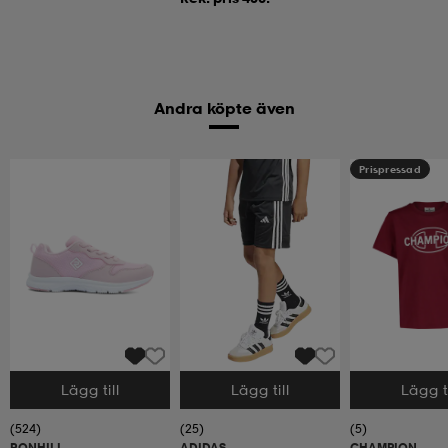
Andra köpte även
Prispressad
Lägg till
Lägg till
Lägg ti
Välj storlek
Välj storlek
Välj storlek
(524)
(25)
(5)
RONHILL
ADIDAS
CHAMPION