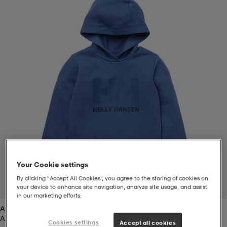
-bh
ingsskor
por
ingsskor
por
ler
por
ler
ler
kläder
usskor
kläder
stövlar
öjor & skjortor
stövlar
asögon
stövlar
s
r & stövlar
kläder
usskor
r
r & stövlar
Your Cookie settings
r
skor
r
r & stövlar
äder
skor
By clicking “Accept All Cookies”, you agree to the storing of cookies on
1
/
2
your device to enhance site navigation, analyze site usage, and assist
in our marketing efforts.
Azurite
asögon
lbehör
asögon
skor
r
lbehör
Azurite
Cookies settings
Accept all cookies