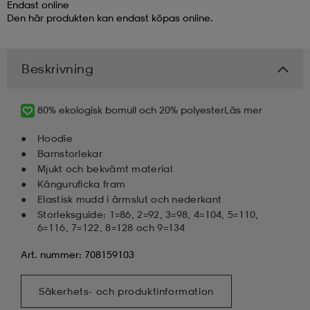
Endast online
Den här produkten kan endast köpas online.
kar & vantar
ställ
e
Beskrivning
r & pannband
e
80% ekologisk bomull och 20% polyester
Läs mer
ställ
lagg
Hoodie
Barnstorlekar
Mjukt och bekvämt material
Känguruficka fram
lagg
Elastisk mudd i ärmslut och nederkant
Storleksguide: 1=86, 2=92, 3=98, 4=104, 5=110,
6=116, 7=122, 8=128 och 9=134
Art. nummer: 708159103
Säkerhets- och produktinformation