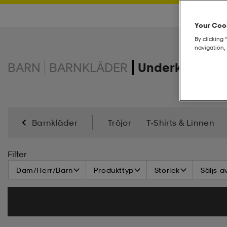
Your Cook
By clicking 
navigation, 
BARN
BARNKLÄDER
Underkläder -
Barnkläder
Tröjor
T-Shirts & Linnen
Jackor
Regnkläder
Overaller
Halsdukar
Filter
Dam/Herr/Barn
Produkttyp
Storlek
Säljs a