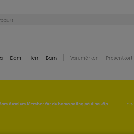
ng
Dam
Herr
Barn
Varumärken
Presentkort
! Som Stadium Member får du bonuspoäng på dina köp.
Logg