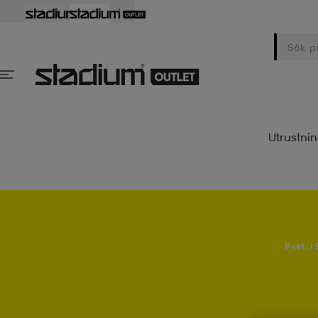
Utrustni
Psst..