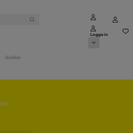
Logga in
Butiker
a in