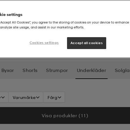
ie settings
“Accept All Cookies”, you agree to the storing of cookies on your device to enhance 
analyze site usage, and assist in our marketing efforts.
 Barn
Cookies settings
Accept all cookies
Byxor
Shorts
Strumpor
Underkläder
Solgl
Handskar & Vantar
Mössor
Underställ
Flee
v
Varumärke
Färg
Visa produkter (11)