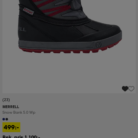
(23)
MERRELL
Snow Bank 5.0 Wp
499:-
Rek. pris 1 100:-