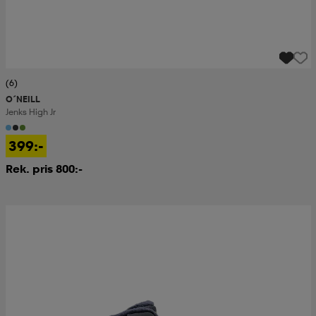
(6)
O´NEILL
Jenks High Jr
399:-
Rek. pris 800:-