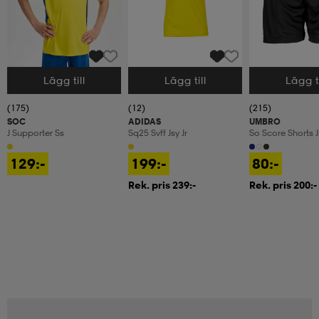
Lägg till
Lägg till
Lägg ti
Välj storlek
Välj storlek
Välj storlek
(175)
(12)
(215)
SOC
ADIDAS
UMBRO
J Supporter Ss
Sq25 Svff Jsy Jr
So Score Shorts J
129:-
199:-
80:-
Rek. pris 239:-
Rek. pris 200:-