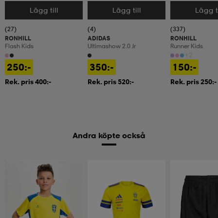
Lägg till
Lägg till
Lägg ti
Välj storlek
Välj storlek
Välj storlek
(27)
(4)
(337)
RONHILL
ADIDAS
RONHILL
Flash Kids
Ultimashow 2.0 Jr
Runner Kids
+2
250:-
350:-
150:-
Rek. pris 400:-
Rek. pris 520:-
Rek. pris 250:-
Andra köpte också