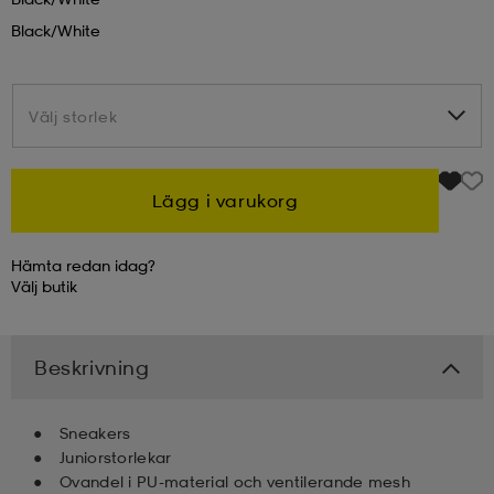
Black/white
kar & vantar
ställ
e
Välj storlek
Välj storlek
r & pannband
e
Lägg i varukorg
ställ
lagg
Hämta redan idag?
Välj
butik
lagg
Beskrivning
Sneakers
Juniorstorlekar
Ovandel i PU-material och ventilerande mesh