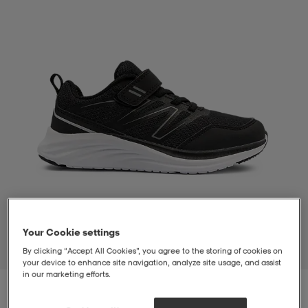
-bh
ingsskor
por
ingsskor
por
ler
por
ler
ler
kläder
usskor
kläder
stövlar
öjor & skjortor
stövlar
asögon
stövlar
s
r & stövlar
kläder
usskor
r
r & stövlar
Your Cookie settings
r
skor
r
r & stövlar
äder
skor
By clicking “Accept All Cookies”, you agree to the storing of cookies on
1
/
5
your device to enhance site navigation, analyze site usage, and assist
in our marketing efforts.
asögon
lbehör
asögon
skor
r
lbehör