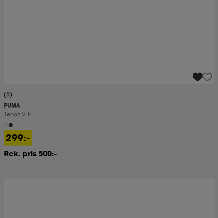
(5)
PUMA
Tenaz V Jr
299:-
Rek. pris 500:-