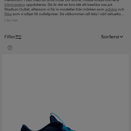
träningsskor
uppdateras. Då är det en bra idé att besöka oss på
Stadium Outlet, eftersom vi får in modeller från märken som
adidas
och
-bh
ingsskor
por
ingsskor
por
ler
Nike
som vi säljer till outletpriser. Så välkommen att leta i vårt aktuella
utbud när det är dags för nya träningsskor för barn.
Läs mer
por
ler
ler
kläder
usskor
Filter
Sortera
kläder
stövlar
öjor & skjortor
stövlar
asögon
stövlar
s
r & stövlar
kläder
usskor
r
r & stövlar
r
skor
r
r & stövlar
äder
skor
asögon
lbehör
asögon
skor
r
lbehör