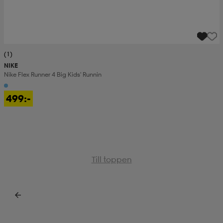
(1)
NIKE
Nike Flex Runner 4 Big Kids' Runnin
499:-
Till toppen