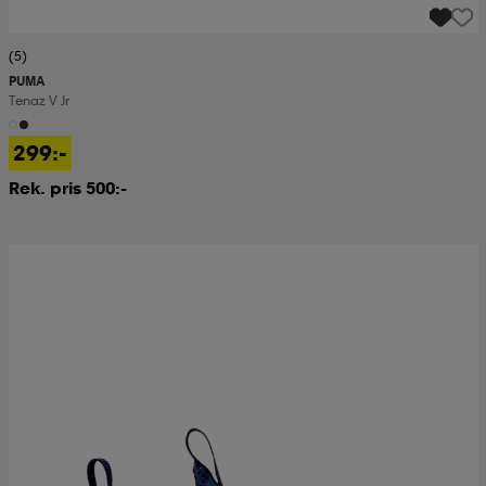
(5)
PUMA
Tenaz V Jr
299:-
Rek. pris 500:-