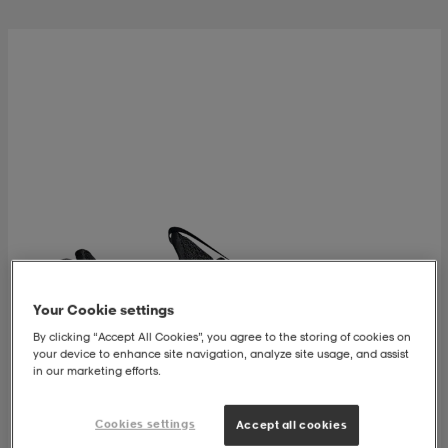
kar & vantar
ställ
e
r & pannband
e
ställ
lagg
lagg
Your Cookie settings
By clicking “Accept All Cookies”, you agree to the storing of cookies on
your device to enhance site navigation, analyze site usage, and assist
in our marketing efforts.
Cookies settings
Accept all cookies