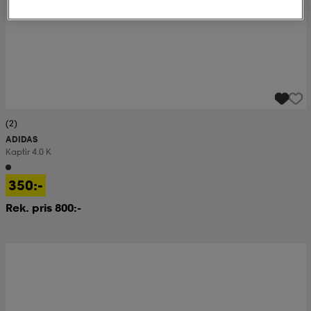
(2)
ADIDAS
Kaptir 4.0 K
350:-
Rek. pris 800:-