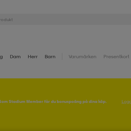
ng
Dam
Herr
Barn
Varumärken
Presentkort
! Som Stadium Member får du bonuspoäng på dina köp.
Logg