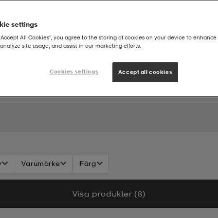
ie settings
“Accept All Cookies”, you agree to the storing of cookies on your device to enhance 
analyze site usage, and assist in our marketing efforts.
räkt - Dam
Cookies settings
Accept all cookies
v
Varumärke
Färg
Visa produkter (8)