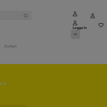
Logga in
Butiker
a in