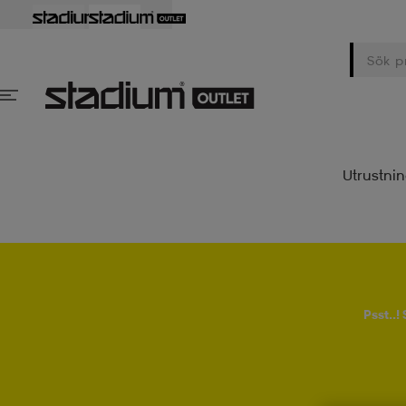
Utrustni
Psst..