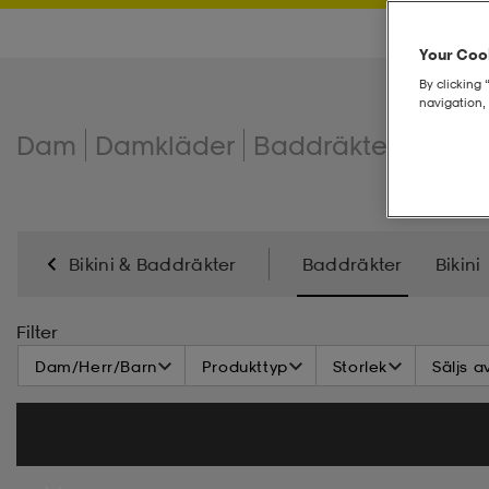
Your Cook
By clicking 
navigation, 
Dam
Damkläder
Baddräkter
Badd
Bikini & Baddräkter
Baddräkter
Bikini
Filter
Dam/Herr/Barn
Produkttyp
Storlek
Säljs a