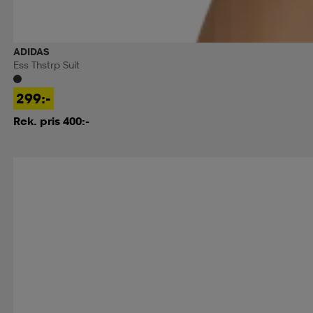
ADIDAS
Ess Thstrp Suit
299:-
Rek. pris 400:-