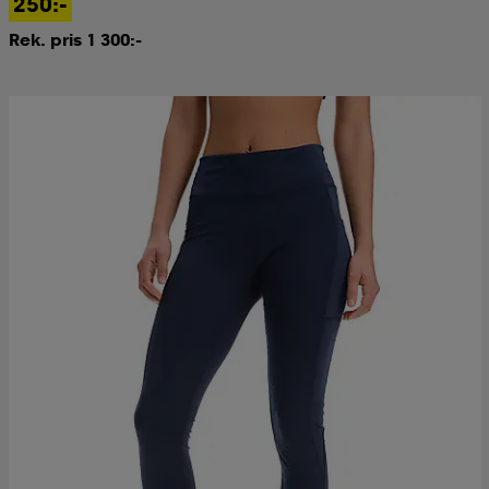
250:-
Rek. pris 1 300:-