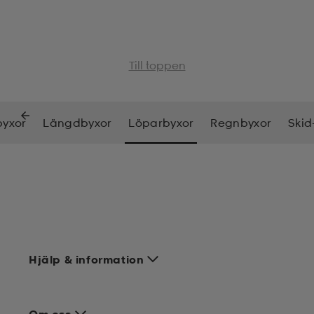
Till toppen
byxor
Längdbyxor
Löparbyxor
Regnbyxor
Skid
Hjälp & information