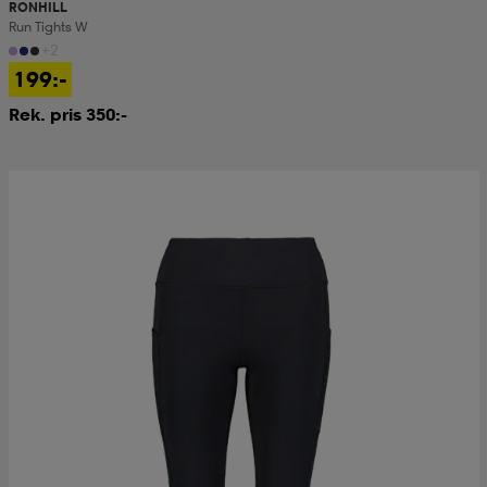
RONHILL
Run Tights W
+2
199:-
Rek. pris 350:-