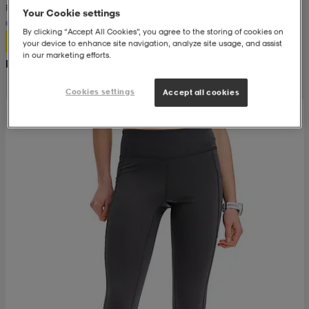
Run Tights W
Your Cookie settings
+2
kar & vantar
ställ
e
By clicking “Accept All Cookies”, you agree to the storing of cookies on
199:-
your device to enhance site navigation, analyze site usage, and assist
in our marketing efforts.
Rek. pris null
r & pannband
e
Cookies settings
Accept all cookies
ställ
lagg
lagg