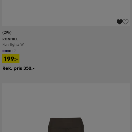
(296)
RONHILL
Run Tights W
+2
199:-
Rek. pris 350:-