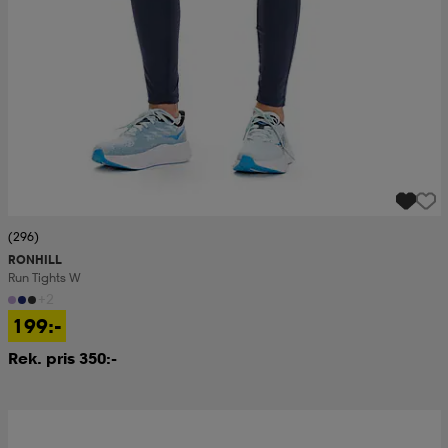
(296)
RONHILL
Run Tights W
+2
199:-
Rek. pris 350:-