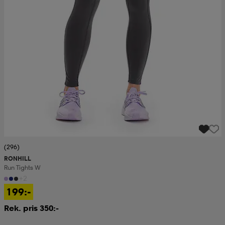
(296)
RONHILL
Run Tights W
+2
199:-
Rek. pris 350:-