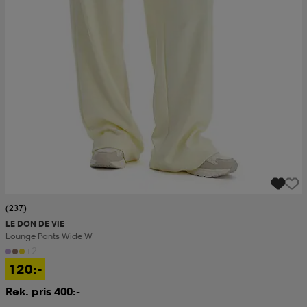
(237)
LE DON DE VIE
Lounge Pants Wide W
+2
120:-
Rek. pris 400:-