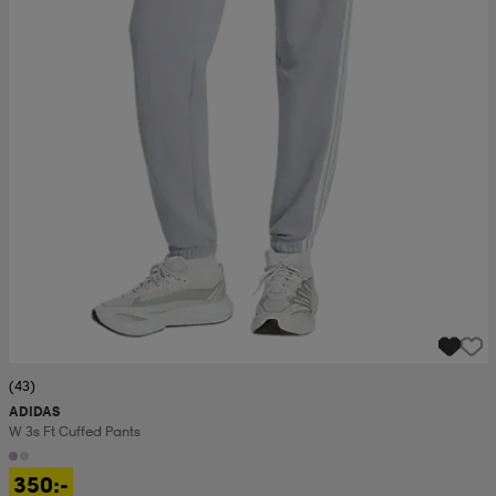
(43)
ADIDAS
W 3s Ft Cuffed Pants
350:-