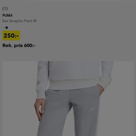
(1)
PUMA
Ess Graphic Pant W
250:-
Rek. pris 600:-