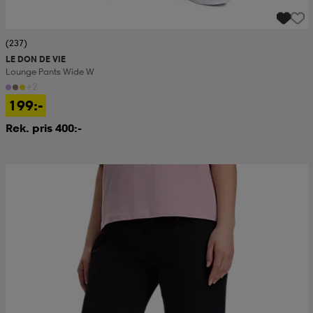
(237)
LE DON DE VIE
Lounge Pants Wide W
+2
199:-
Rek. pris 400:-