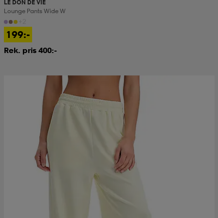
LE DON DE VIE
Lounge Pants Wide W
+2
199:-
Rek. pris 400:-