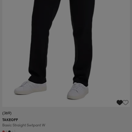
(369)
TAKEOFF
Basic Straight Swtpant W
+1