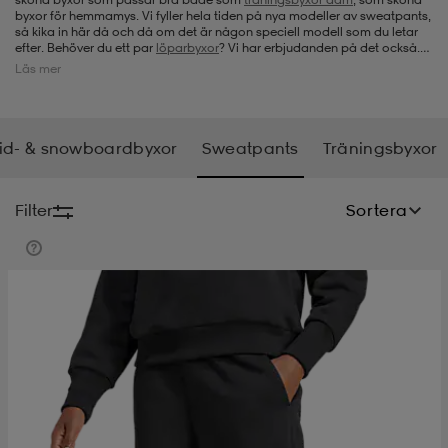
byxor för hemmamys. Vi fyller hela tiden på nya modeller av sweatpants,
så kika in här då och då om det är någon speciell modell som du letar
-bh
ingsskor
por
ingsskor
por
ler
efter. Behöver du ett par
löparbyxor
? Vi har erbjudanden på det också.
Hos oss kan du alltid hitta bra produkter från olika kvalitetsmärken till ett
Läs mer
bättre pris, så passa på att skaffa dig ett par nya sweatpants för dam.
por
ler
ler
kläder
usskor
id- & snowboardbyxor
Sweatpants
Träningsbyxor
kläder
stövlar
öjor & skjortor
stövlar
asögon
stövlar
Filter
Sortera
s
r & stövlar
kläder
usskor
r
r & stövlar
r
skor
r
r & stövlar
äder
skor
asögon
lbehör
asögon
skor
r
lbehör