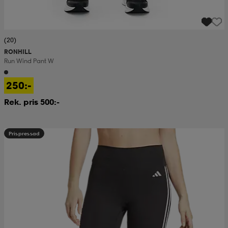
(20)
RONHILL
Run Wind Pant W
250:-
Rek. pris 500:-
Prispressad