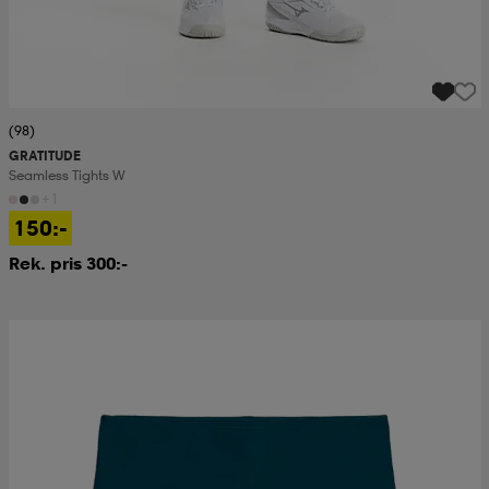
(98)
GRATITUDE
Seamless Tights W
+1
150:-
Rek. pris 300:-