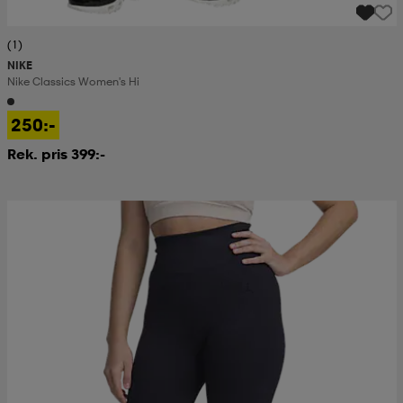
(1)
NIKE
Nike Classics Women's Hi
250:-
Rek. pris 399:-