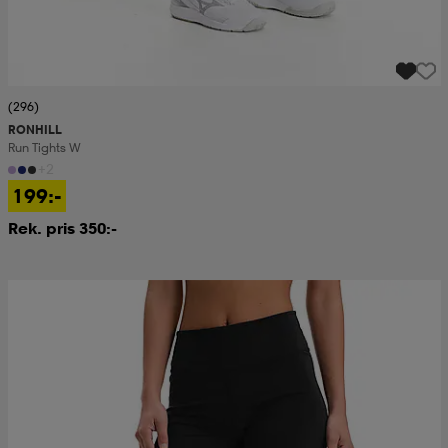
(296)
RONHILL
Run Tights W
+2
199:-
Rek. pris 350:-