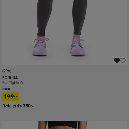
(296)
RONHILL
Run Tights W
+2
199:-
Rek. pris 350:-