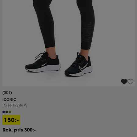
(301)
ICONIC
Pulse Tights W
150:-
Rek. pris 300:-