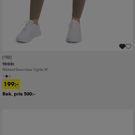
(102)
TRIDRI
Ribbed Seamless Tights W
+1
199:-
Rek. pris 500:-