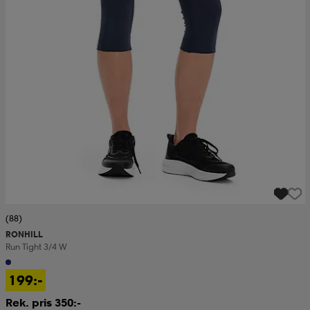
(88)
RONHILL
Run Tight 3/4 W
199:-
Rek. pris 350:-