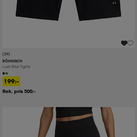
(39)
RÖHNISCH
Lush Bike Tights
199:-
Rek. pris 500:-