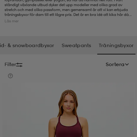
ständigt växlande utbud dyker det upp modeller med olika grad av
stretch och med olika passform, men gemensamt är att vi kan erbjuda
-bh
ingsskor
por
ingsskor
por
ler
träningsbyxor för dam till ett lägre pris. Det är en bra idé att kika här då
och då för att se om vi fått in nya fina erbjudanden. Letar du kanske efter
Läs mer
ett par
löparbyxor
eller
sweatpants
så kan vi ha bra erbjudanden på det
också. Vår outlet ger dig alltid chans att köpa kvalitetsprodukter till
nedsatt pris som exempelvis här, bland våra träningsbyxor för dam.
por
ler
ler
kläder
usskor
id- & snowboardbyxor
Sweatpants
Träningsbyxor
kläder
stövlar
öjor & skjortor
stövlar
asögon
stövlar
Filter
Sortera
s
r & stövlar
kläder
usskor
r
r & stövlar
r
skor
r
r & stövlar
äder
skor
asögon
lbehör
asögon
skor
r
lbehör