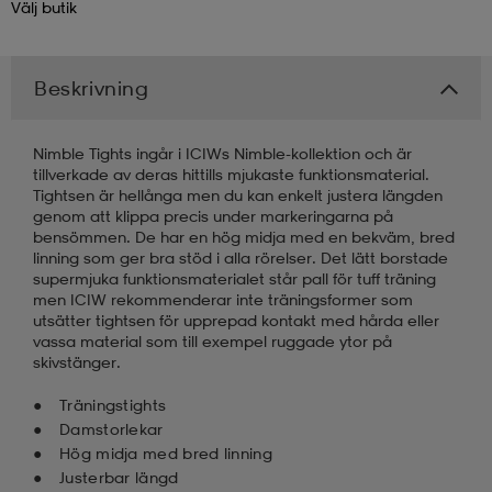
Välj
butik
kar & vantar
ställ
e
Beskrivning
r & pannband
e
Nimble Tights ingår i ICIWs Nimble-kollektion och är
tillverkade av deras hittills mjukaste funktionsmaterial.
Tightsen är hellånga men du kan enkelt justera längden
ställ
lagg
genom att klippa precis under markeringarna på
bensömmen. De har en hög midja med en bekväm, bred
linning som ger bra stöd i alla rörelser. Det lätt borstade
supermjuka funktionsmaterialet står pall för tuff träning
lagg
men ICIW rekommenderar inte träningsformer som
utsätter tightsen för upprepad kontakt med hårda eller
vassa material som till exempel ruggade ytor på
skivstänger.
Träningstights
Damstorlekar
Hög midja med bred linning
Justerbar längd