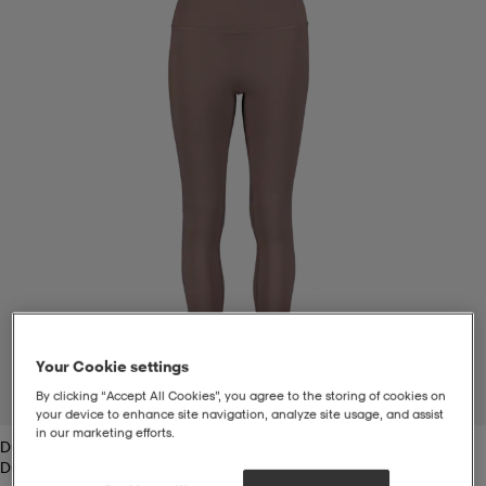
-bh
ingsskor
por
ingsskor
por
ler
por
ler
ler
kläder
usskor
kläder
stövlar
öjor & skjortor
stövlar
asögon
stövlar
s
r & stövlar
kläder
usskor
r
r & stövlar
Your Cookie settings
r
skor
r
r & stövlar
äder
skor
By clicking “Accept All Cookies”, you agree to the storing of cookies on
1
/
2
your device to enhance site navigation, analyze site usage, and assist
in our marketing efforts.
Dusty Brown
asögon
lbehör
asögon
skor
r
lbehör
Dusty Brown