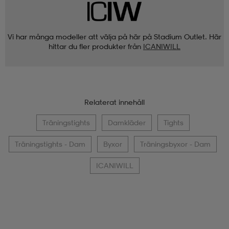
Vi har många modeller att välja på här på Stadium Outlet. Här
hittar du fler produkter från
ICANIWILL
Relaterat innehåll
Träningstights
Damkläder
Tights
Träningstights - Dam
Byxor
Träningsbyxor - Dam
ICANIWILL