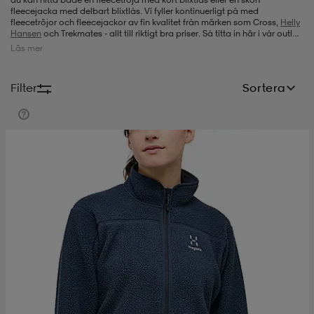
fleecejacka med delbart blixtlås. Vi fyller kontinuerligt på med
fleecetröjor och fleecejackor av fin kvalitet från märken som Cross,
Helly
-bh
ingsskor
por
ingsskor
por
ler
Hansen
och Trekmates - allt till riktigt bra priser. Så titta in här i vår outlet
online med jämna mellanrum - du hittar lätt nästa fleecetröja eller
Läs mer
fleecejacka hos oss.
por
ler
ler
kläder
usskor
Filter
Sortera
kläder
stövlar
öjor & skjortor
stövlar
asögon
stövlar
s
r & stövlar
kläder
usskor
r
r & stövlar
r
skor
r
r & stövlar
äder
skor
asögon
lbehör
asögon
skor
r
lbehör