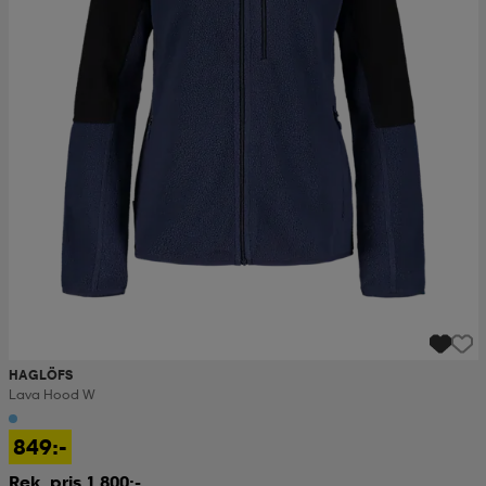
HAGLÖFS
Lava Hood W
849:-
Rek. pris 1 800:-