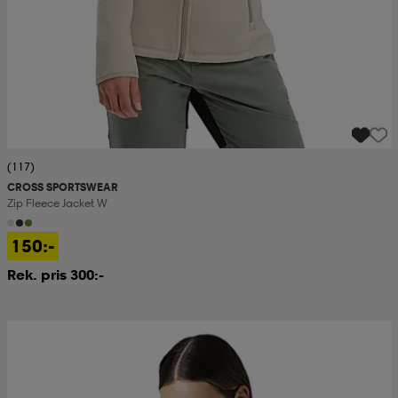
(117)
CROSS SPORTSWEAR
Zip Fleece Jacket W
150:-
Rek. pris 300:-