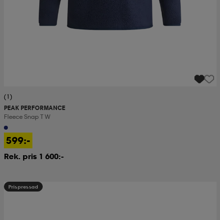
(1)
PEAK PERFORMANCE
Fleece Snap T W
599:-
Rek. pris 1 600:-
Prispressad