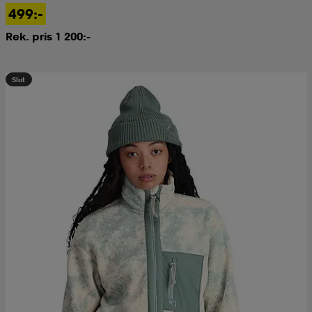
499:-
Rek. pris 1 200:-
Slut