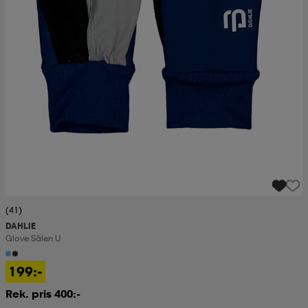
(41)
DAHLIE
Glove Sälen U
199:-
Rek. pris 400:-