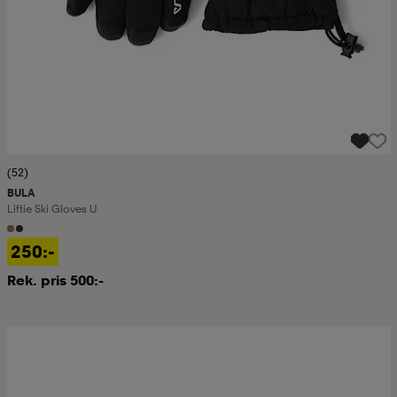
(52)
BULA
Liftie Ski Gloves U
250:-
Rek. pris 500:-