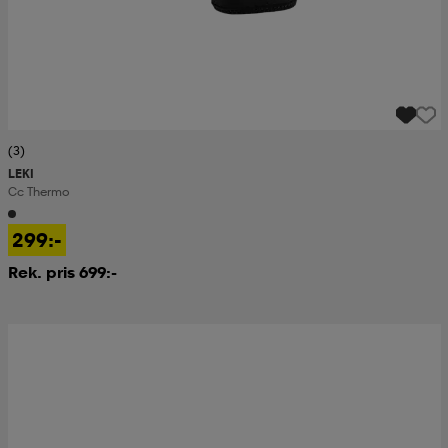
(3)
LEKI
Cc Thermo
299:-
Rek. pris 699:-