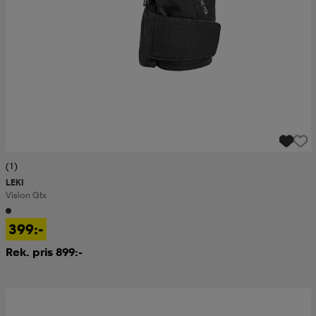
(1)
LEKI
Vision Gtx
399:-
Rek. pris 899:-