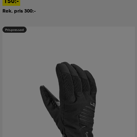
150:-
Rek. pris 300:-
Prispressad