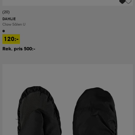
(20)
DAHLIE
Claw Sälen U
120:-
Rek. pris 500:-