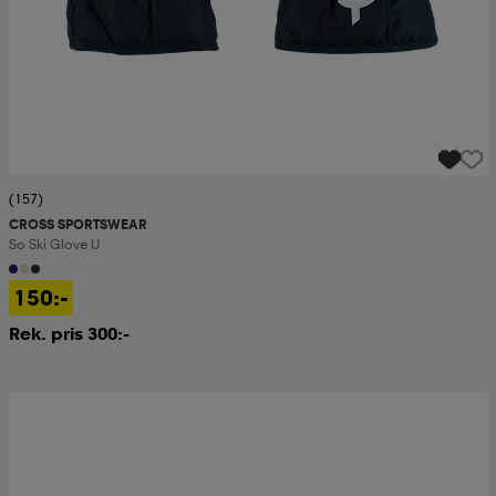
(157)
CROSS SPORTSWEAR
So Ski Glove U
150:-
Rek. pris 300:-