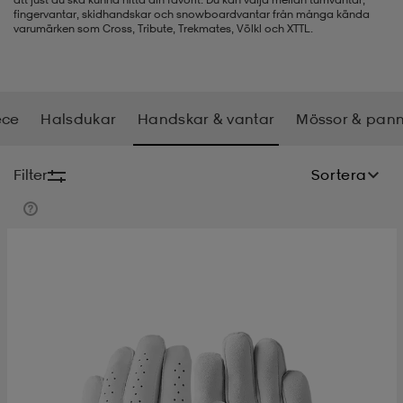
fingervantar, skidhandskar och snowboardvantar från många kända
varumärken som Cross, Tribute, Trekmates, Völkl och XTTL.
-bh
ingsskor
por
ingsskor
por
ler
por
ler
ler
kläder
usskor
ece
Halsdukar
Handskar & vantar
Mössor & pan
kläder
stövlar
öjor & skjortor
stövlar
asögon
stövlar
Filter
Sortera
s
r & stövlar
kläder
usskor
r
r & stövlar
r
skor
r
r & stövlar
äder
skor
asögon
lbehör
asögon
skor
r
lbehör