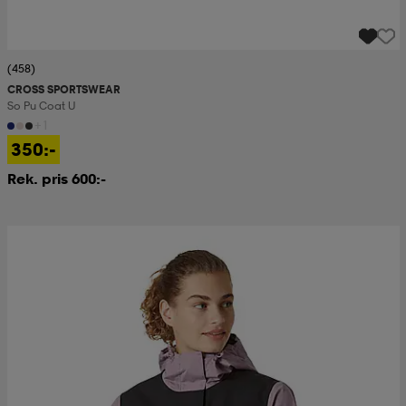
(458)
CROSS SPORTSWEAR
So Pu Coat U
+1
350:-
Rek. pris 600:-