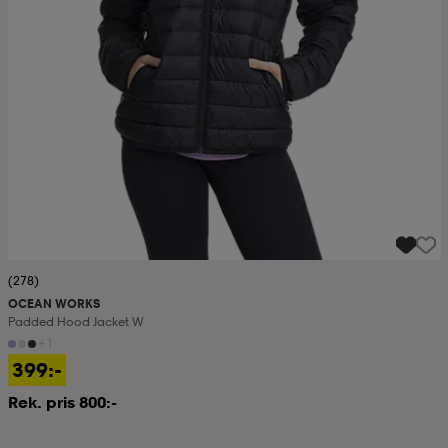
(278)
OCEAN WORKS
Padded Hood Jacket W
+1
399:-
Rek. pris 800:-