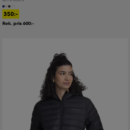
+1
350:-
Rek. pris 600:-