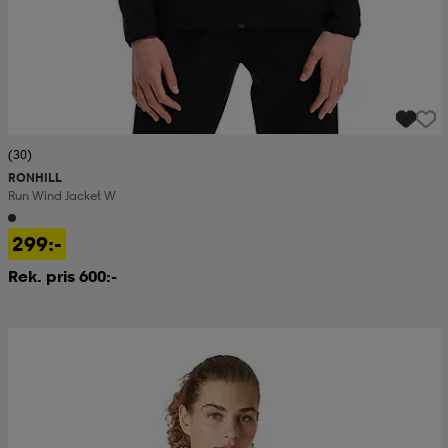
(30)
RONHILL
Run Wind Jacket W
299:-
Rek. pris 600:-