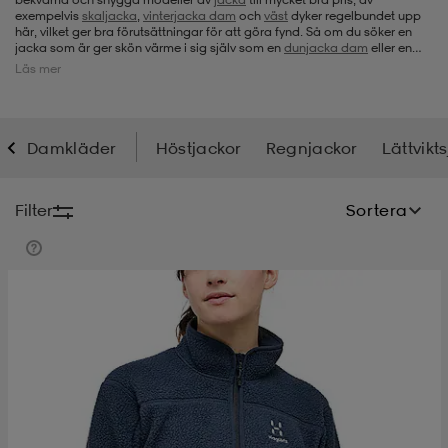
exempelvis
skaljacka
,
vinterjacka dam
och
väst
dyker regelbundet upp
här, vilket ger bra förutsättningar för att göra fynd. Så om du söker en
-bh
ingsskor
por
ingsskor
por
ler
jacka som är ger skön värme i sig själv som en
dunjacka dam
eller en
modell som kan fungera som ytterlager över
underställ
och
fleecetröja
,
Läs mer
så håll koll här i vår avdelning för jacka dam.
por
ler
ler
kläder
usskor
Damkläder
Höstjackor
Regnjackor
Lättvikt
kläder
stövlar
öjor & skjortor
stövlar
asögon
stövlar
Filter
Sortera
s
r & stövlar
kläder
usskor
r
r & stövlar
r
skor
r
r & stövlar
äder
skor
asögon
lbehör
asögon
skor
r
lbehör