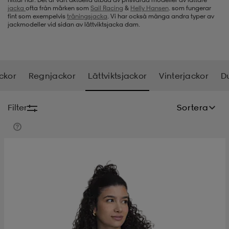
jacka
ofta från märken som
Sail Racing
&
Helly Hansen
. som fungerar
fint som exempelvis
träningsjacka
. Vi har också många andra typer av
-bh
ingsskor
por
ingsskor
por
ler
jackmodeller vid sidan av lättviktsjacka dam.
por
ler
ler
kläder
usskor
ckor
Regnjackor
Lättviktsjackor
Vinterjackor
D
kläder
stövlar
öjor & skjortor
stövlar
asögon
stövlar
Filter
Sortera
s
r & stövlar
kläder
usskor
r
r & stövlar
r
skor
r
r & stövlar
äder
skor
asögon
lbehör
asögon
skor
r
lbehör