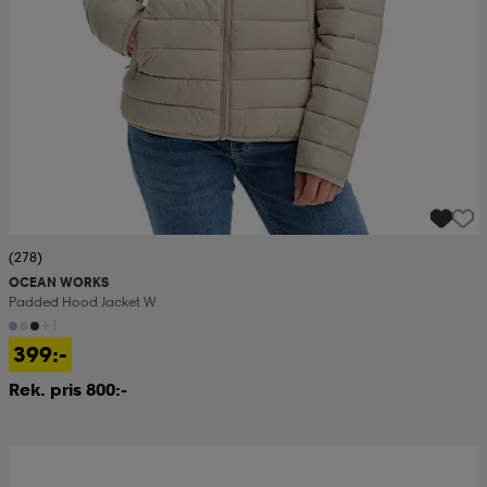
(278)
OCEAN WORKS
Padded Hood Jacket W
+1
399:-
Rek. pris 800:-