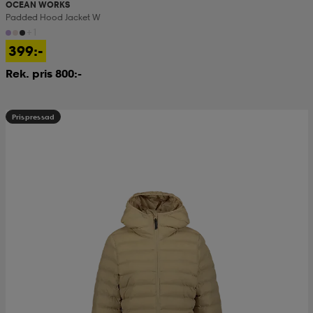
OCEAN WORKS
Padded Hood Jacket W
+1
399:-
Rek. pris 800:-
Prispressad