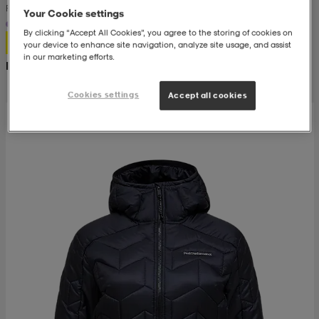
Padded Hood Jacket W
Your Cookie settings
+1
kar & vantar
ställ
e
By clicking “Accept All Cookies”, you agree to the storing of cookies on
399:-
your device to enhance site navigation, analyze site usage, and assist
in our marketing efforts.
Rek. pris 800:-
r & pannband
e
Cookies settings
Accept all cookies
ställ
lagg
lagg