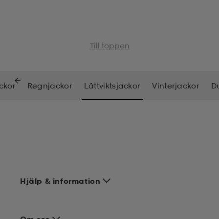
Till toppen
ckor
Regnjackor
Lättviktsjackor
Vinterjackor
D
Hjälp & information