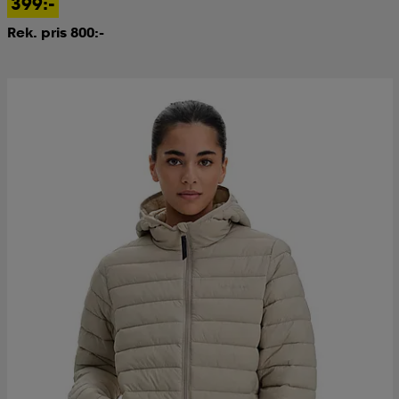
399:-
Rek. pris 800:-