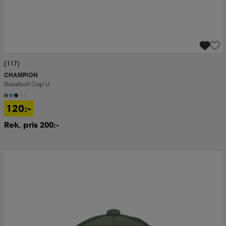
(117)
CHAMPION
Baseball Cap U
+1
120:-
Rek. pris 200:-