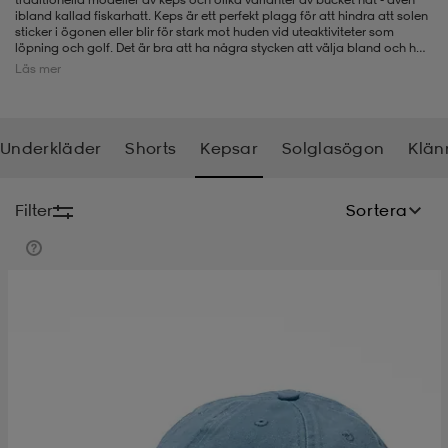
ibland kallad fiskarhatt. Keps är ett perfekt plagg för att hindra att solen
sticker i ögonen eller blir för stark mot huden vid uteaktiviteter som
-bh
ingsskor
por
ingsskor
por
ler
löpning och golf. Det är bra att ha några stycken att välja bland och här
på Stadium Outlet kan du hitta bra modeller till ordentligt nedsatt pris,
Läs mer
så ta en titt och se vad vi har just nu av keps för dam.
por
ler
ler
kläder
usskor
Underkläder
Shorts
Kepsar
Solglasögon
Klän
kläder
stövlar
öjor & skjortor
stövlar
asögon
stövlar
Filter
Sortera
s
r & stövlar
kläder
usskor
r
r & stövlar
r
skor
r
r & stövlar
äder
skor
asögon
lbehör
asögon
skor
r
lbehör