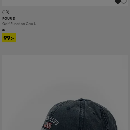
(13)
FOUR D
Golf Function Cap U
99:-