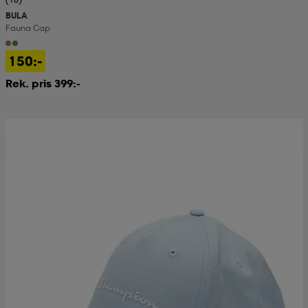
BULA
Fauna Cap
150:-
Rek. pris 399:-