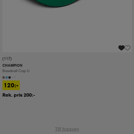
(117)
CHAMPION
Baseball Cap U
+1
120:-
Rek. pris 200:-
Till toppen