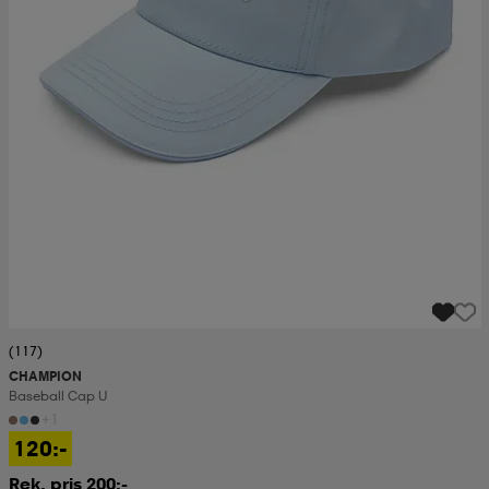
(117)
CHAMPION
Baseball Cap U
+1
120:-
Rek. pris 200:-