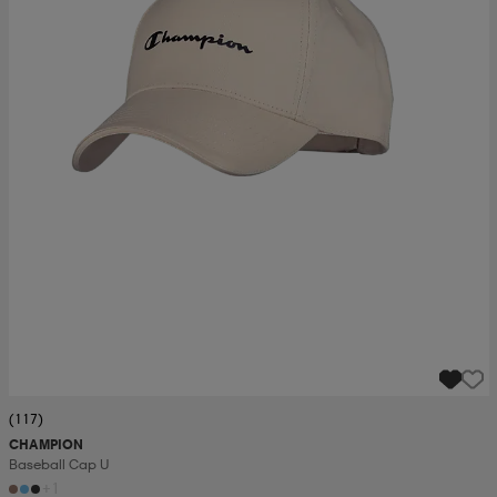
(117)
CHAMPION
Baseball Cap U
+1