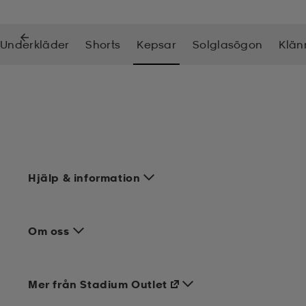
Underkläder
Shorts
Kepsar
Solglasögon
Klän
Hjälp & information
Om oss
Mer från Stadium Outlet