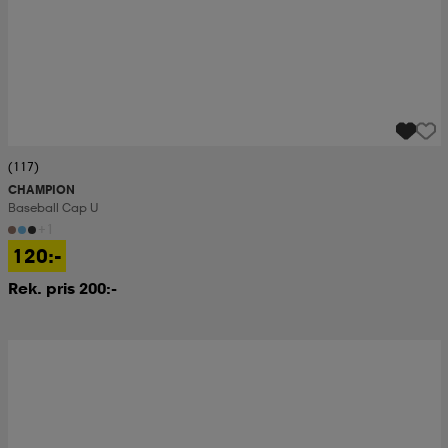
(117)
CHAMPION
Baseball Cap U
+1
120:-
Rek. pris 200:-