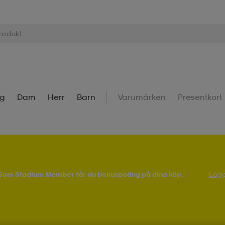
ng
Dam
Herr
Barn
Varumärken
Presentkort
! Som Stadium Member får du bonuspoäng på dina köp.
Logg