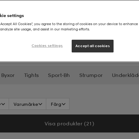
ie settings
“Accept All Cookies”, you agree to the storing of cookies on your device to enhance 
analyze site usage, and assist in our marketing efforts.
Cookies settings
Accept all cookies
Byxor
Tights
Sport-Bh
Strumpor
Underkläd
Baddräkter
Jackor
Regnkläder
Fleece
Halsd
v
Varumärke
Färg
Visa produkter (21)