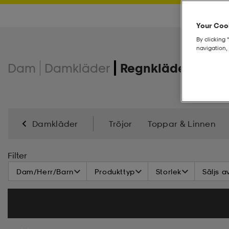
Your Cook
By clicking 
navigation, 
Dam
Damkläder
Regnkläder - Dam
Damkläder
Tröjor
Toppar & Linnen
Solglasögon
Klänningar & Kjolar
Bikini & 
Filter
Dam/Herr/Barn
Produkttyp
Storlek
Säljs a
Mössor & Pannband
Underställ
Basplagg