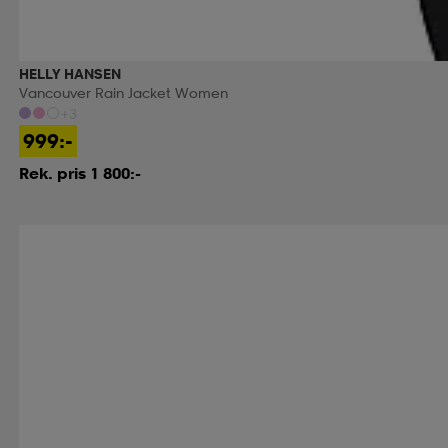
HELLY HANSEN
Vancouver Rain Jacket Women
+3
999:-
Rek. pris 1 800:-