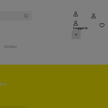
Logga in
Butiker
a in