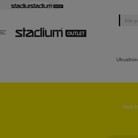
Utrustni
Psst..