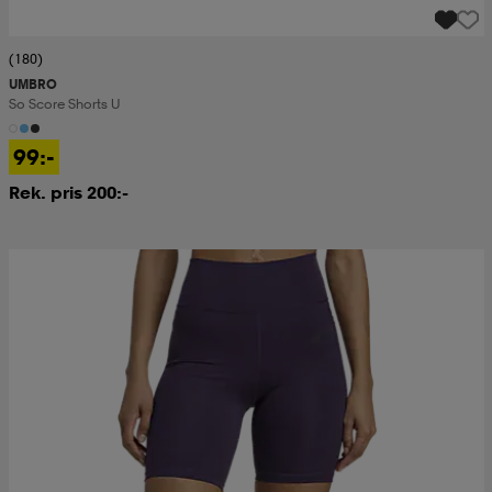
(180)
UMBRO
So Score Shorts U
99:-
Rek. pris 200:-