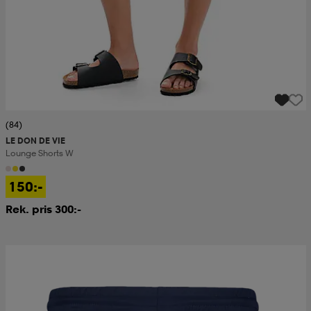
(84)
LE DON DE VIE
Lounge Shorts W
150:-
Rek. pris 300:-