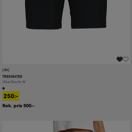
(46)
TREKMATES
Hike Shorts W
250:-
Rek. pris 500:-