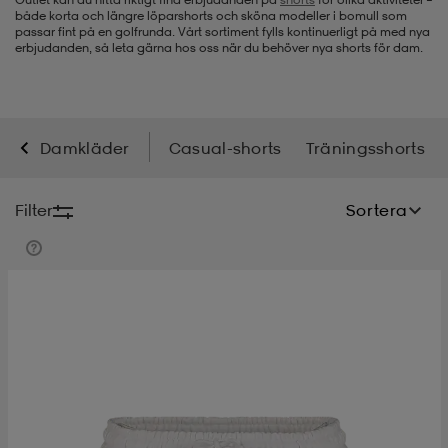
både korta och längre löparshorts och sköna modeller i bomull som
passar fint på en golfrunda. Vårt sortiment fylls kontinuerligt på med nya
-bh
ingsskor
por
ingsskor
por
ler
erbjudanden, så leta gärna hos oss när du behöver nya shorts för dam.
por
ler
ler
kläder
usskor
Damkläder
Casual-shorts
Träningsshorts
kläder
stövlar
öjor & skjortor
stövlar
asögon
stövlar
Filter
Sortera
s
r & stövlar
kläder
usskor
r
r & stövlar
r
skor
r
r & stövlar
äder
skor
asögon
lbehör
asögon
skor
r
lbehör