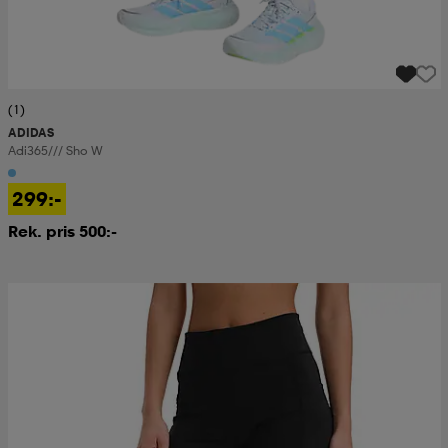
(1)
ADIDAS
Adi365/// Sho W
299:-
Rek. pris 500:-