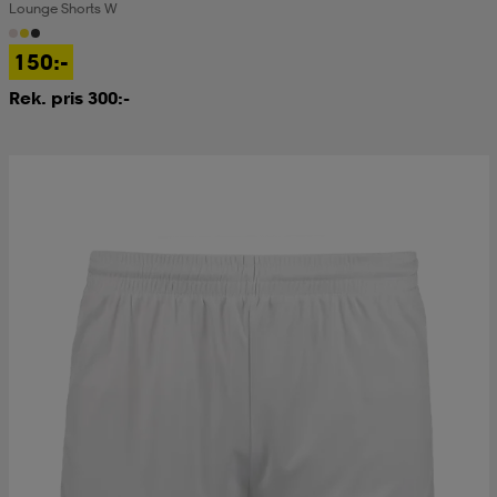
Lounge Shorts W
150:-
Rek. pris 300:-