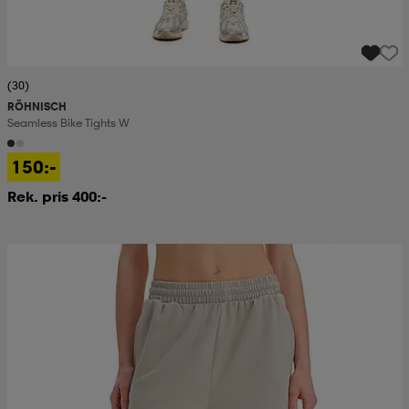
(30)
RÖHNISCH
Seamless Bike Tights W
150:-
Rek. pris 400:-