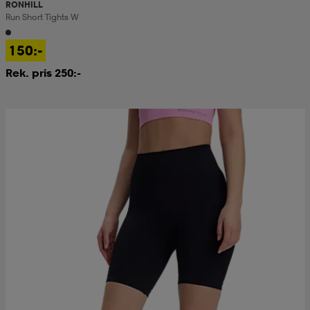
RONHILL
Run Short Tights W
150:-
Rek. pris 250:-