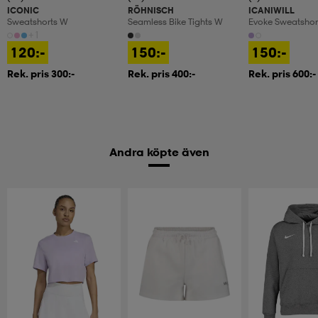
ICONIC
RÖHNISCH
ICANIWILL
Sweatshorts W
Seamless Bike Tights W
Evoke Sweatsho
+1
120:-
150:-
150:-
Rek. pris 300:-
Rek. pris 400:-
Rek. pris 600:-
Andra köpte även