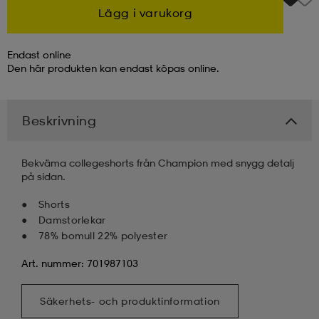
Lägg i varukorg
kar & vantar
ställ
e
Endast online
Den här produkten kan endast köpas online.
r & pannband
e
Beskrivning
ställ
lagg
Bekväma collegeshorts från Champion med snygg detalj
på sidan.
lagg
Shorts
Damstorlekar
78% bomull 22% polyester
Art. nummer: 701987103
Säkerhets- och produktinformation