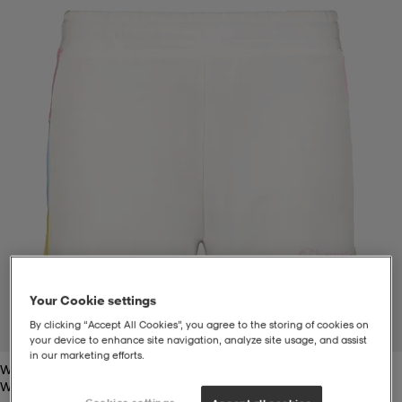
-bh
ingsskor
por
ingsskor
por
ler
por
ler
ler
kläder
usskor
kläder
stövlar
öjor & skjortor
stövlar
asögon
stövlar
s
r & stövlar
kläder
usskor
r
r & stövlar
Your Cookie settings
r
skor
r
r & stövlar
äder
skor
By clicking “Accept All Cookies”, you agree to the storing of cookies on
1
/
3
your device to enhance site navigation, analyze site usage, and assist
in our marketing efforts.
White
asögon
lbehör
asögon
skor
r
lbehör
White