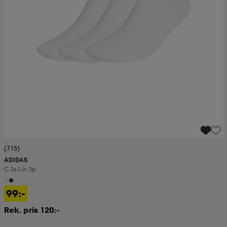
(715)
ADIDAS
C 3s Lin 3p
99:-
Rek. pris 120:-