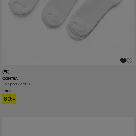
(90)
CONTRA
3p Sport Sock U
80:-