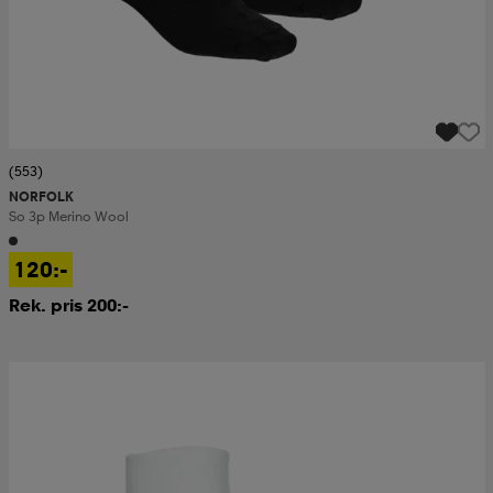
(553)
NORFOLK
So 3p Merino Wool
120:-
Rek. pris 200:-