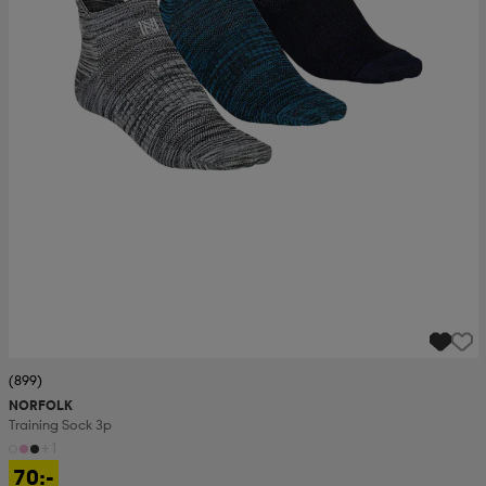
(899)
NORFOLK
Training Sock 3p
+1
70:-