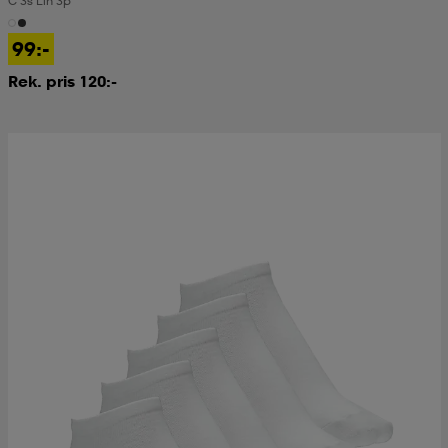
C 3s Lin 3p
99:-
Rek. pris 120:-