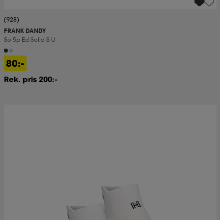
(928)
FRANK DANDY
So 5p Ed Solid S U
80:-
Rek. pris 200:-