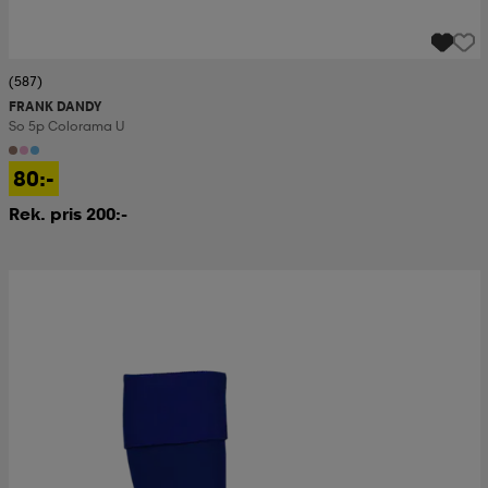
(587)
FRANK DANDY
So 5p Colorama U
80:-
Rek. pris 200:-