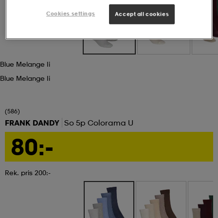
Cookies settings
Accept all cookies
ngar & kjolar
äder
lbehör
läder
- & träningsskor
 & Baddräkter
r
ller
Blue Melange Ii
Blue Melange Ii
r
läder
ukar
(586)
FRANK DANDY
So 5p Colorama U
läder
ukar
kar & vantar
80:-
e
kar & vantar
r
Rek. pris 200:-
ukar
r & pannband
ställ