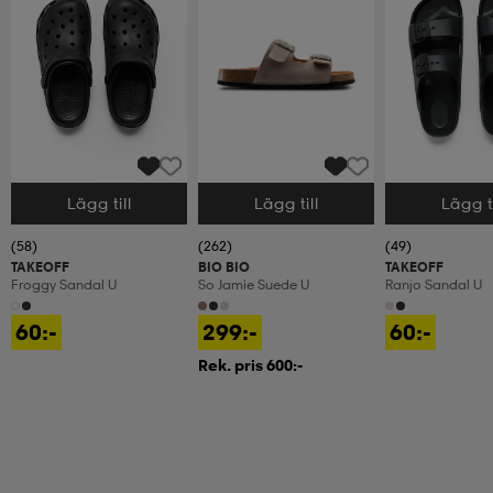
Lägg till
Lägg till
Lägg ti
Välj storlek
Välj storlek
Välj storlek
(58)
(262)
(49)
TAKEOFF
BIO BIO
TAKEOFF
Froggy Sandal U
So Jamie Suede U
Ranjo Sandal U
60:-
299:-
60:-
Rek. pris 600:-