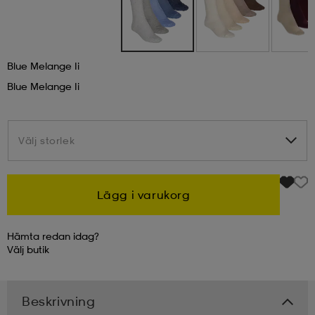
kar & vantar
ställ
e
Blue Melange Ii
r & pannband
e
Blue Melange Ii
ställ
lagg
Välj storlek
Välj storlek
lagg
Lägg i varukorg
Hämta redan idag?
Välj
butik
Beskrivning