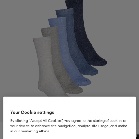
-bh
ingsskor
por
ingsskor
por
ler
por
ler
ler
kläder
usskor
kläder
stövlar
öjor & skjortor
stövlar
asögon
stövlar
s
r & stövlar
kläder
usskor
r
r & stövlar
r
skor
r
r & stövlar
äder
skor
Your Cookie settings
1
/
2
By clicking “Accept All Cookies”, you agree to the storing of cookies on
your device to enhance site navigation, analyze site usage, and assist
asögon
lbehör
asögon
skor
r
lbehör
in our marketing efforts.