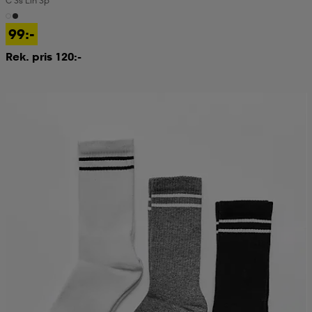
C 3s Lin 3p
99:-
Rek. pris 120:-