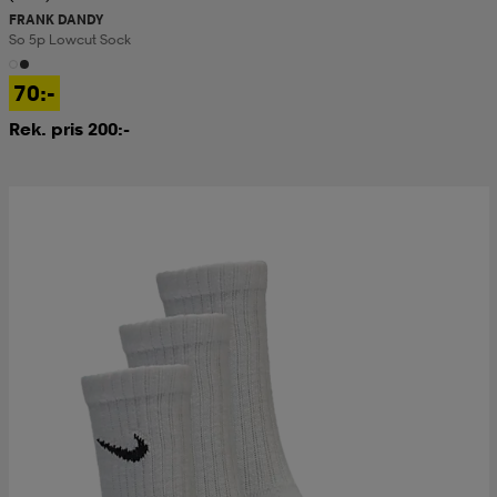
FRANK DANDY
So 5p Lowcut Sock
kar & vantar
ställ
e
70:-
Rek. pris 200:-
r & pannband
e
ställ
lagg
lagg