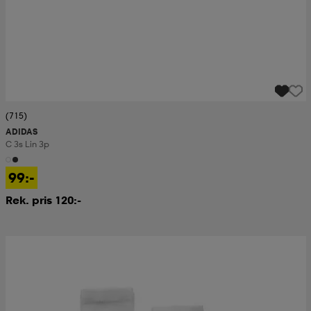
(715)
ADIDAS
C 3s Lin 3p
99:-
Rek. pris 120:-