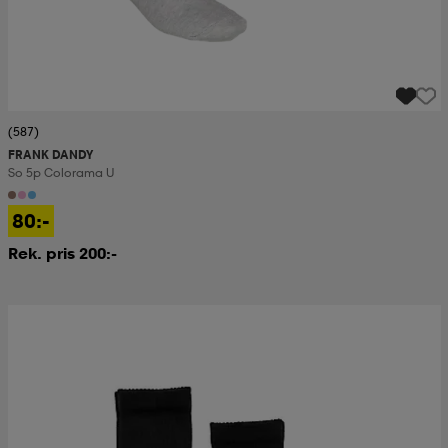
(587)
FRANK DANDY
So 5p Colorama U
80:-
Rek. pris 200:-