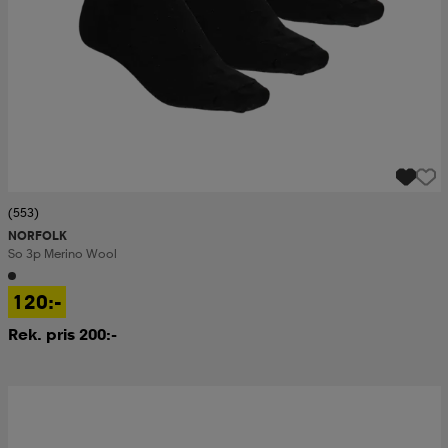
(553)
NORFOLK
So 3p Merino Wool
120:-
Rek. pris 200:-