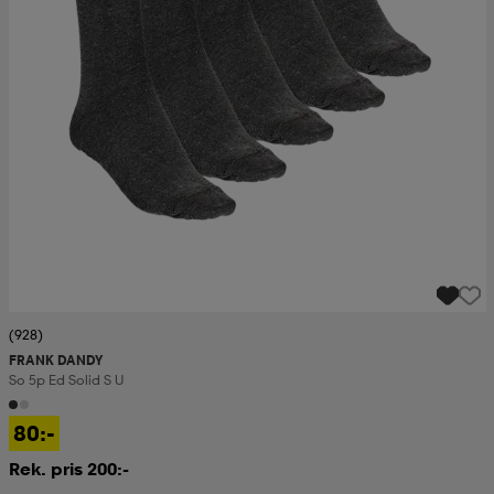
(928)
FRANK DANDY
So 5p Ed Solid S U
80:-
Rek. pris 200:-