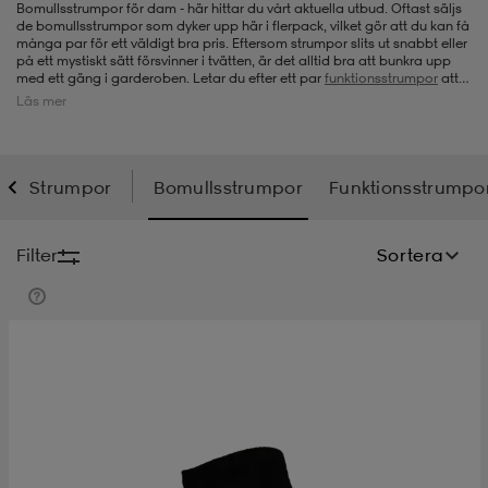
Bomullsstrumpor för dam - här hittar du vårt aktuella utbud. Oftast säljs
de bomullsstrumpor som dyker upp här i flerpack, vilket gör att du kan få
-bh
ingsskor
por
ingsskor
por
ler
många par för ett väldigt bra pris. Eftersom strumpor slits ut snabbt eller
på ett mystiskt sätt försvinner i tvätten, är det alltid bra att bunkra upp
med ett gäng i garderoben. Letar du efter ett par
funktionsstrumpor
att
sporta, så kan du också hitta det hos oss, annars brukar vanliga
Läs mer
bomullsstrumpor fungera bra till det mesta. Eftersom vi får in nya
por
ler
ler
kläder
usskor
produkter kontinuerligt så titta gärna in här då och då när du behöver
nya bomullsstrumpor.
Strumpor
Bomullsstrumpor
Funktionsstrumpo
kläder
stövlar
öjor & skjortor
stövlar
asögon
stövlar
Filter
Sortera
s
r & stövlar
kläder
usskor
r
r & stövlar
r
skor
r
r & stövlar
äder
skor
asögon
lbehör
asögon
skor
r
lbehör