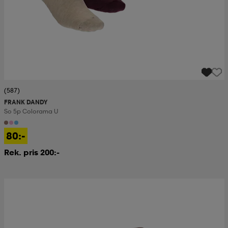
(587)
FRANK DANDY
So 5p Colorama U
80:-
Rek. pris 200:-