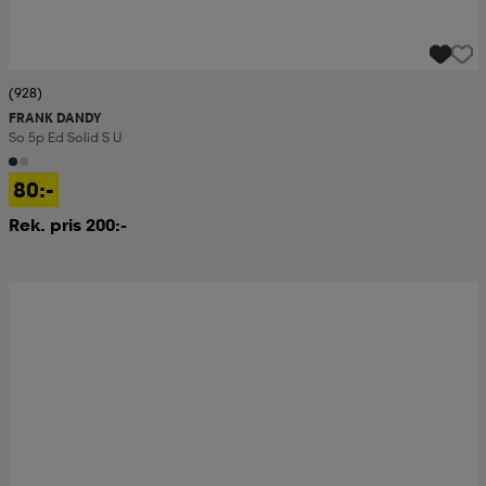
(928)
FRANK DANDY
So 5p Ed Solid S U
80:-
Rek. pris 200:-