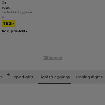
(2)
PUMA
Ess Metallic Leggins W
150:-
Rek. pris 400:-
Till toppen
ts
Löpartights
Tights/Leggings
Träningstights