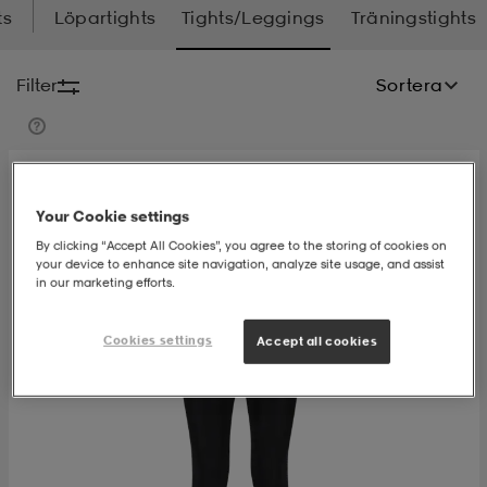
ts
Löpartights
Tights/Leggings
Träningstights
-bh
ingsskor
por
ingsskor
por
ler
Filter
Sortera
por
ler
ler
kläder
usskor
kläder
stövlar
öjor & skjortor
stövlar
asögon
stövlar
Your Cookie settings
By clicking “Accept All Cookies”, you agree to the storing of cookies on
your device to enhance site navigation, analyze site usage, and assist
in our marketing efforts.
s
r & stövlar
kläder
usskor
r
r & stövlar
Cookies settings
Accept all cookies
r
skor
r
r & stövlar
äder
skor
asögon
lbehör
asögon
skor
r
lbehör