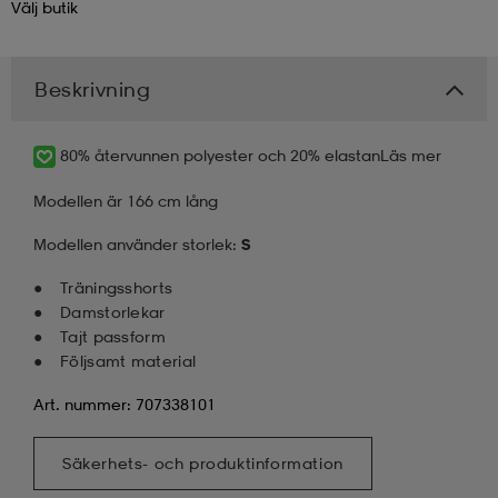
Välj
butik
kar & vantar
ställ
e
Beskrivning
r & pannband
e
80% återvunnen polyester och 20% elastan
Läs mer
Modellen är 166 cm lång
ställ
lagg
Modellen använder storlek:
S
Träningsshorts
lagg
Damstorlekar
Tajt passform
Följsamt material
Art. nummer: 707338101
Säkerhets- och produktinformation