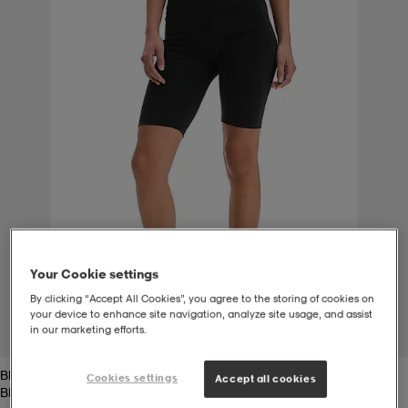
-bh
ingsskor
por
ingsskor
por
ler
por
ler
ler
kläder
usskor
kläder
stövlar
öjor & skjortor
stövlar
asögon
stövlar
s
r & stövlar
kläder
usskor
r
r & stövlar
Your Cookie settings
By clicking “Accept All Cookies”, you agree to the storing of cookies on
r
skor
r
r & stövlar
äder
skor
your device to enhance site navigation, analyze site usage, and assist
in our marketing efforts.
1
/
4
Black
asögon
lbehör
asögon
skor
r
lbehör
Cookies settings
Accept all cookies
Black