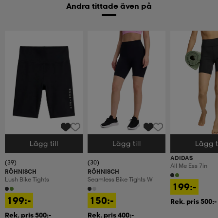
Andra tittade även på
Lägg till
Lägg till
Lägg ti
Välj storlek
Välj storlek
Välj storlek
ADIDAS
(39)
(30)
All Me Ess 7in
RÖHNISCH
RÖHNISCH
Lush Bike Tights
Seamless Bike Tights W
199:-
199:-
150:-
Rek. pris 500:-
Rek. pris 500:-
Rek. pris 400:-