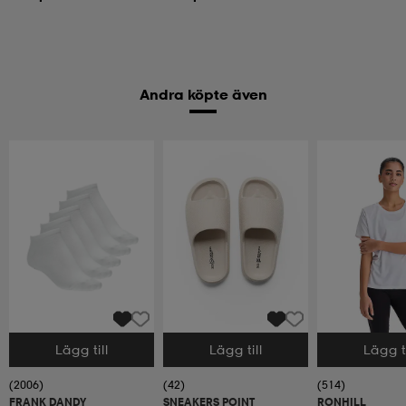
Andra köpte även
Lägg till
Lägg till
Lägg ti
Välj storlek
Välj storlek
Välj storlek
(2006)
(42)
(514)
FRANK DANDY
SNEAKERS POINT
RONHILL