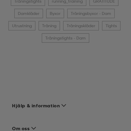
Träningstights
running_training
GRATITUDE
Damkläder
Byxor
Träningsbyxor - Dam
Utrustning
Träning
Träningskläder
Tights
Träningstights - Dam
Hjälp & information
Om oss