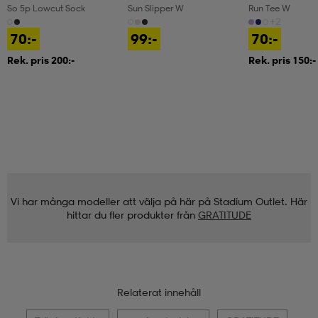
So 5p Lowcut Sock
Sun Slipper W
Run Tee W
+2
70:-
99:-
70:-
Rek. pris 200:-
Rek. pris 150:-
Vi har många modeller att välja på här på Stadium Outlet. Här
hittar du fler produkter från
GRATITUDE
Relaterat innehåll