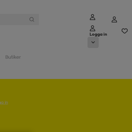
Logga in
Butiker
a in