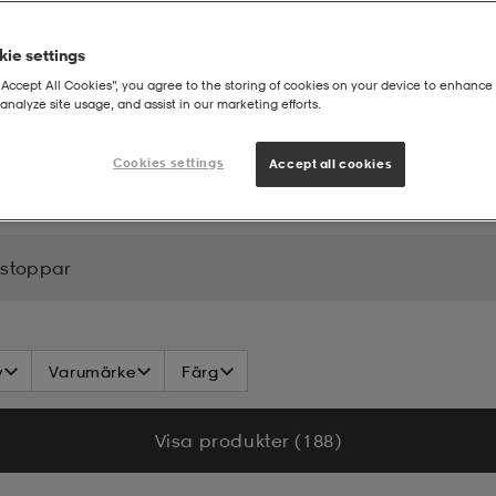
ie settings
“Accept All Cookies”, you agree to the storing of cookies on your device to enhance 
analyze site usage, and assist in our marketing efforts.
Cookies settings
Accept all cookies
gstoppar
v
Varumärke
Färg
Visa produkter (188)