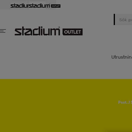
Utrustni
Psst..