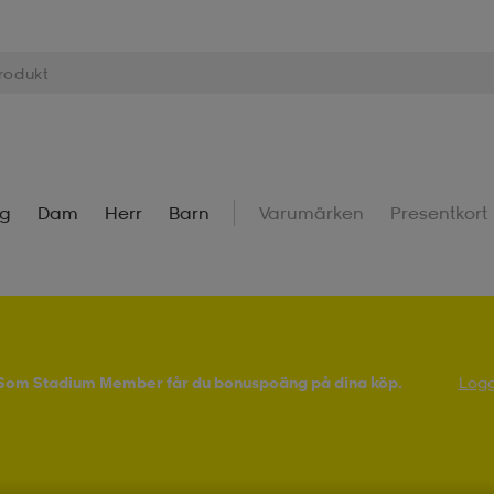
ng
Dam
Herr
Barn
Varumärken
Presentkort
! Som Stadium Member får du bonuspoäng på dina köp.
Logg