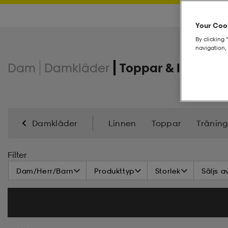
Your Cook
By clicking 
navigation, 
Dam
Damkläder
Toppar & linnen
Damkläder
Linnen
Toppar
Tränin
Filter
Dam/Herr/Barn
Produkttyp
Storlek
Säljs a