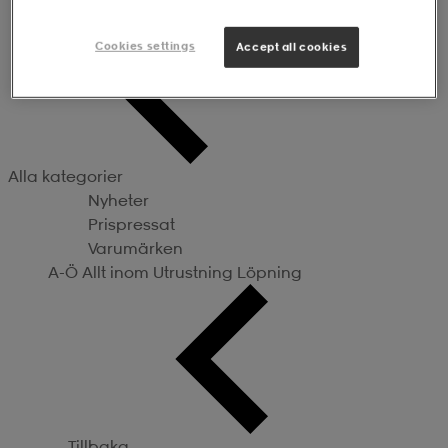
Utrustning
Cookies settings
Accept all cookies
Alla kategorier
Nyheter
Prispressat
Varumärken
A-Ö
Allt inom Utrustning
Löpning
Tillbaka