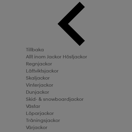
Tillbaka
Allt inom Jackor
Höstjackor
Regnjackor
Lättviktsjackor
Skaljackor
Vinterjackor
Dunjackor
Skid- & snowboardjackor
Västar
Löparjackor
Träningsjackor
Vårjackor