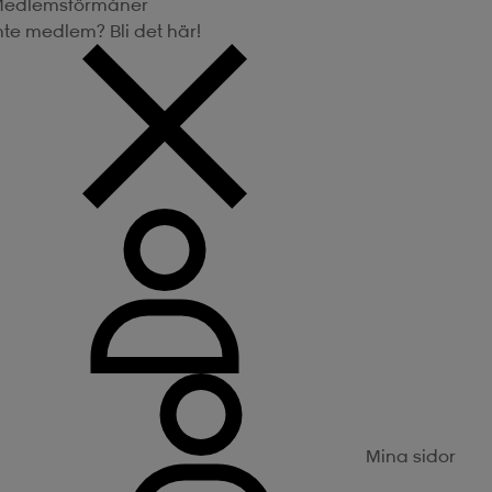
edlemsförmåner
nte medlem? Bli det här!
Mina sidor