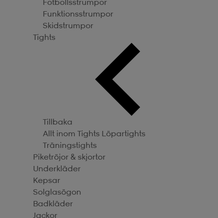
Fotbollsstrumpor
Funktionsstrumpor
Skidstrumpor
Tights
Tillbaka
Allt inom Tights
Löpartights
Träningstights
Piketröjor & skjortor
Underkläder
Kepsar
Solglasögon
Badkläder
Jackor