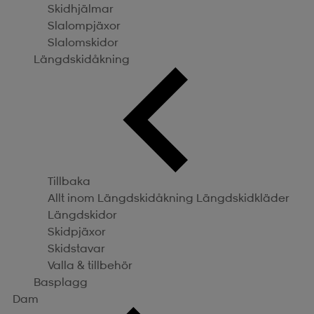
Skidhjälmar
Slalompjäxor
Slalomskidor
Längdskidåkning
Tillbaka
Allt inom Längdskidåkning
Längdskidkläder
Längdskidor
Skidpjäxor
Skidstavar
Valla & tillbehör
Basplagg
Dam