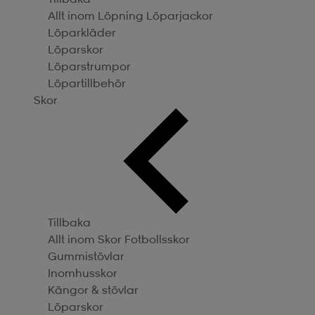
Allt inom Löpning
Löparjackor
Löparkläder
Löparskor
Löparstrumpor
Löpartillbehör
Skor
Tillbaka
Allt inom Skor
Fotbollsskor
Gummistövlar
Inomhusskor
Kängor & stövlar
Löparskor