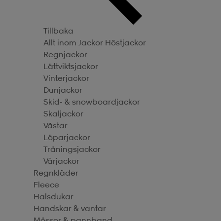
Tillbaka
Allt inom Jackor
Höstjackor
Regnjackor
Lättviktsjackor
Vinterjackor
Dunjackor
Skid- & snowboardjackor
Skaljackor
Västar
Löparjackor
Träningsjackor
Vårjackor
Regnkläder
Fleece
Halsdukar
Handskar & vantar
Mössor & pannband