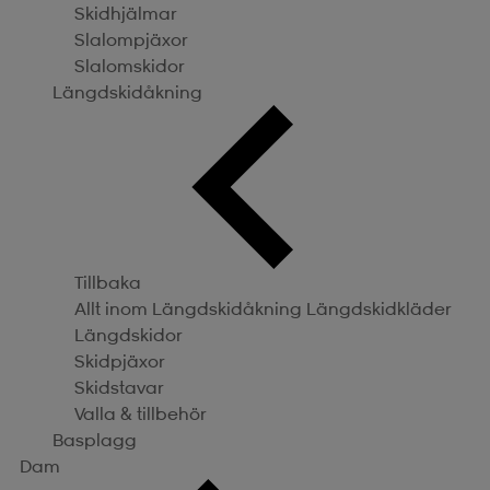
Skidhjälmar
Slalompjäxor
Slalomskidor
Längdskidåkning
Tillbaka
Allt inom Längdskidåkning
Längdskidkläder
Längdskidor
Skidpjäxor
Skidstavar
Valla & tillbehör
Basplagg
Dam